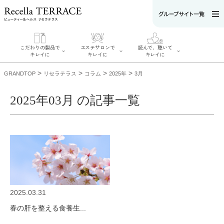
こだわりの製品で
エステサロンで
読んで、聴いて
キレイに
キレイに
キレイに
>
>
>
>
GRANDTOP
リセラテラス
コラム
2025年
3月
2025年03月 の記事一覧
エステサロンで
こだわりの製品
読んで、聴いてキ
キレイに
でキレイに
レイに
リフティング認
SERIES#01 私た
リセラジャーナ
定者在籍サロン
ちについて
ル
を探す
SERIES#02 水へ
糖質制限レシピ
肌改善のプロが
のこだわり
一覧
いるサロンを探
SERIES#03 無
奥迫協子スペシ
す
添加化粧品につ
ャルコンテンツ
リフティング認
いて
お悩みから記事
定とは？
2025.03.31
を探す
肌改善のプロと
ニキビ
日焼け
首
は？
春の肝を整える食養生...
のしわ
敏感肌
た
るみ
シミ