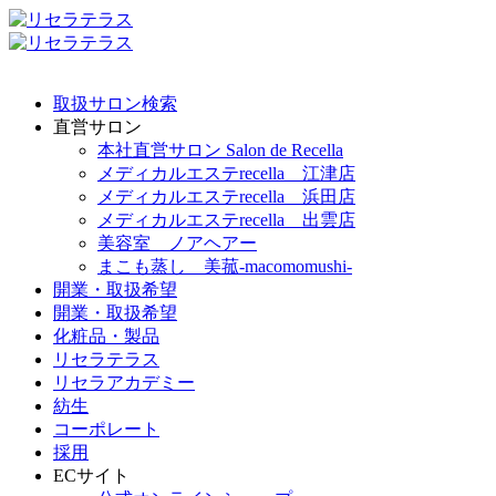
取扱サロン検索
直営サロン
本社直営サロン Salon de Recella
メディカルエステrecella 江津店
メディカルエステrecella 浜田店
メディカルエステrecella 出雲店
美容室 ノアヘアー
まこも蒸し 美菰-macomomushi-
開業・取扱希望
開業・取扱希望
化粧品・製品
リセラテラス
リセラアカデミー
紡生
コーポレート
採用
ECサイト