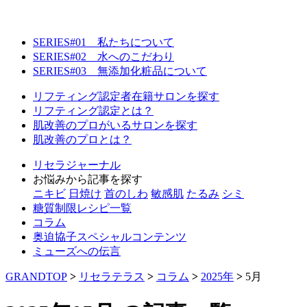
SERIES#01 私たちについて
SERIES#02 水へのこだわり
SERIES#03 無添加化粧品について
リフティング認定者在籍サロンを探す
リフティング認定とは？
肌改善のプロがいるサロンを探す
肌改善のプロとは？
リセラジャーナル
お悩みから記事を探す
ニキビ
日焼け
首のしわ
敏感肌
たるみ
シミ
糖質制限レシピ一覧
コラム
奥迫協子スペシャルコンテンツ
ミューズへの伝言
GRANDTOP
>
リセラテラス
>
コラム
>
2025年
>
5月