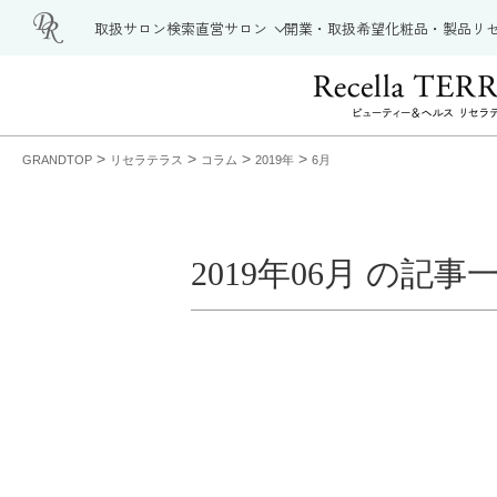
取扱サロン検索
直営サロン
開業・取扱希望
化粧品・製品
リ
>
>
>
>
GRANDTOP
リセラテラス
コラム
2019年
6月
2019年06月 の記事