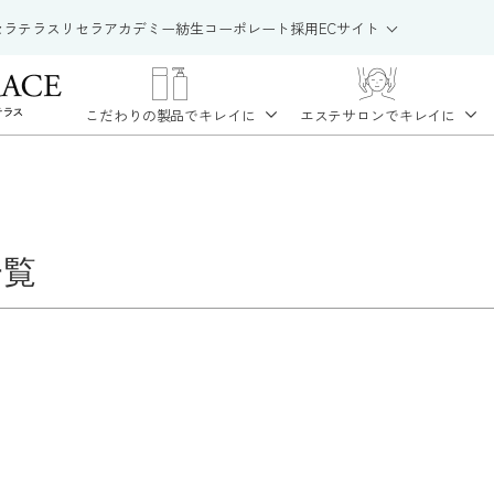
セラテラス
リセラアカデミー
紡生
コーポレート
採用
ECサイト
こだわりの製品で
キレイに
エステサロンで
キレイに
一覧