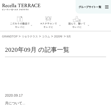
こだわりの製品で
エステサロンで
読んで、聴いて
キレイに
キレイに
キレイに
>
>
>
>
GRANDTOP
リセラテラス
コラム
2020年
9月
2020年09月 の記事一覧
エステサロンで
こだわりの製品
読んで、聴いてキ
キレイに
でキレイに
レイに
リフティング認
SERIES#01 私た
リセラジャーナ
定者在籍サロン
ちについて
ル
を探す
SERIES#02 水へ
糖質制限レシピ
肌改善のプロが
のこだわり
一覧
いるサロンを探
SERIES#03 無
奥迫協子スペシ
す
添加化粧品につ
ャルコンテンツ
リフティング認
いて
お悩みから記事
定とは？
2020.09.17
を探す
肌改善のプロと
ニキビ
日焼け
首
は？
月について...
のしわ
敏感肌
た
るみ
シミ