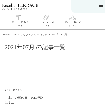
こだわりの製品で
エステサロンで
読んで、聴いて
キレイに
キレイに
キレイに
>
>
>
>
GRANDTOP
リセラテラス
コラム
2021年
7月
2021年07月 の記事一覧
エステサロンで
こだわりの製品
読んで、聴いてキ
キレイに
でキレイに
レイに
リフティング認
SERIES#01 私た
リセラジャーナ
定者在籍サロン
ちについて
ル
を探す
SERIES#02 水へ
糖質制限レシピ
肌改善のプロが
のこだわり
一覧
いるサロンを探
SERIES#03 無
奥迫協子スペシ
す
添加化粧品につ
ャルコンテンツ
リフティング認
いて
お悩みから記事
定とは？
2021.07.26
を探す
肌改善のプロと
ニキビ
日焼け
首
は？
「土用の丑の日」の由来と
のしわ
敏感肌
た
るみ
シミ
は？...