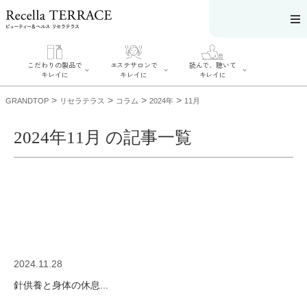
こだわりの製品で
エステサロンで
読んで、聴いて
キレイに
キレイに
キレイに
>
>
>
>
GRANDTOP
リセラテラス
コラム
2024年
11月
2024年11月 の記事一覧
エステサロンで
こだわりの製品
読んで、聴いてキ
キレイに
でキレイに
レイに
リフティング認
SERIES#01 私た
リセラジャーナ
定者在籍サロン
ちについて
ル
を探す
SERIES#02 水へ
糖質制限レシピ
肌改善のプロが
のこだわり
一覧
いるサロンを探
SERIES#03 無
奥迫協子スペシ
す
添加化粧品につ
ャルコンテンツ
リフティング認
いて
お悩みから記事
定とは？
2024.11.28
を探す
肌改善のプロと
ニキビ
日焼け
首
は？
針供養と身体の休息...
のしわ
敏感肌
た
るみ
シミ