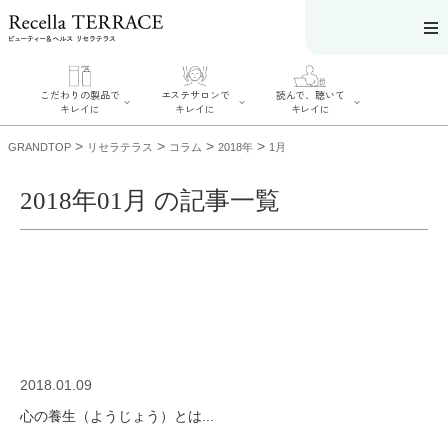
こだわりの製品で
エステサロンで
読んで、聴いて
キレイに
キレイに
キレイに
>
>
>
>
GRANDTOP
リセラテラス
コラム
2018年
1月
2018年01月 の記事一覧
エステサロンで
こだわりの製品
読んで、聴いてキ
キレイに
でキレイに
レイに
リフティング認
SERIES#01 私た
リセラジャーナ
定者在籍サロン
ちについて
ル
を探す
SERIES#02 水へ
糖質制限レシピ
肌改善のプロが
のこだわり
一覧
いるサロンを探
SERIES#03 無
奥迫協子スペシ
す
添加化粧品につ
ャルコンテンツ
リフティング認
いて
お悩みから記事
定とは？
2018.01.09
を探す
肌改善のプロと
ニキビ
日焼け
首
は？
心の養生（ようじょう）とは...
のしわ
敏感肌
た
るみ
シミ