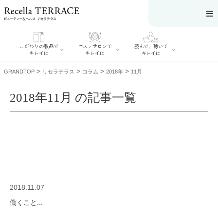
こだわりの製品で
エステサロンで
読んで、聴いて
キレイに
キレイに
キレイに
>
>
>
>
GRANDTOP
リセラテラス
コラム
2018年
11月
2018年11月 の記事一覧
エステサロンで
こだわりの製品
読んで、聴いてキ
キレイに
でキレイに
レイに
リフティング認
SERIES#01 私た
リセラジャーナ
定者在籍サロン
ちについて
ル
を探す
SERIES#02 水へ
糖質制限レシピ
肌改善のプロが
のこだわり
一覧
いるサロンを探
SERIES#03 無
奥迫協子スペシ
す
添加化粧品につ
ャルコンテンツ
リフティング認
いて
お悩みから記事
定とは？
2018.11.07
を探す
肌改善のプロと
ニキビ
日焼け
首
は？
働くこと...
のしわ
敏感肌
た
るみ
シミ