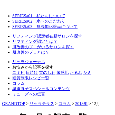
SERIES#01 私たちについて
SERIES#02 水へのこだわり
SERIES#03 無添加化粧品について
リフティング認定者在籍サロンを探す
リフティング認定とは？
肌改善のプロがいるサロンを探す
肌改善のプロとは？
リセラジャーナル
お悩みから記事を探す
ニキビ
日焼け
首のしわ
敏感肌
たるみ
シミ
糖質制限レシピ一覧
コラム
奥迫協子スペシャルコンテンツ
ミューズへの伝言
GRANDTOP
>
リセラテラス
>
コラム
>
2018年
>
12月