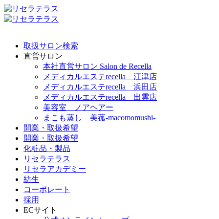
取扱サロン検索
直営サロン
本社直営サロン Salon de Recella
メディカルエステrecella 江津店
メディカルエステrecella 浜田店
メディカルエステrecella 出雲店
美容室 ノアヘアー
まこも蒸し 美菰-macomomushi-
開業・取扱希望
開業・取扱希望
化粧品・製品
リセラテラス
リセラアカデミー
紡生
コーポレート
採用
ECサイト