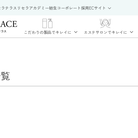
セラテラス
リセラアカデミー
紡生
コーポレート
採用
ECサイト
こだわりの製品で
キレイに
エステサロンで
キレイに
一覧