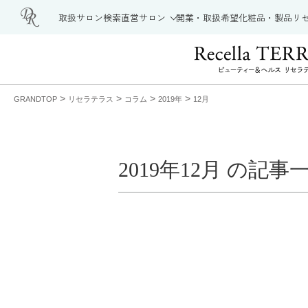
取扱サロン検索
直営サロン
開業・取扱希望
化粧品・製品
リ
>
>
>
>
GRANDTOP
リセラテラス
コラム
2019年
12月
2019年12月 の記事