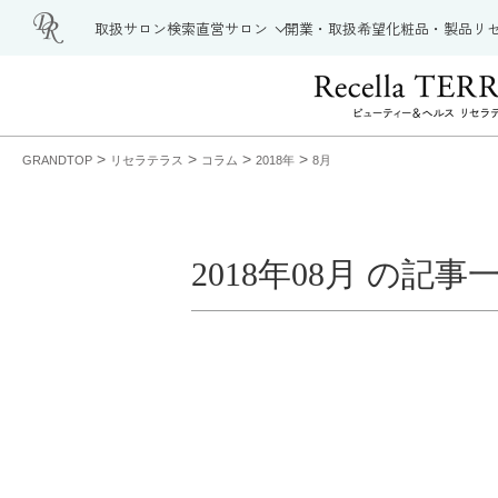
取扱サロン検索
直営サロン
開業・取扱希望
化粧品・製品
リ
>
>
>
>
GRANDTOP
リセラテラス
コラム
2018年
8月
2018年08月 の記事