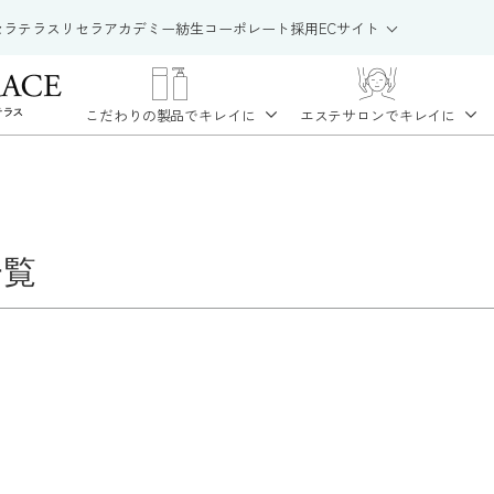
セラテラス
リセラアカデミー
紡生
コーポレート
採用
ECサイト
こだわりの製品で
キレイに
エステサロンで
キレイに
一覧