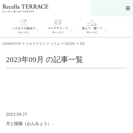
こだわりの製品で
エステサロンで
読んで、聴いて
キレイに
キレイに
キレイに
>
>
>
>
GRANDTOP
リセラテラス
コラム
2023年
9月
2023年09月 の記事一覧
エステサロンで
こだわりの製品
読んで、聴いてキ
キレイに
でキレイに
レイに
リフティング認
SERIES#01 私た
リセラジャーナ
定者在籍サロン
ちについて
ル
を探す
SERIES#02 水へ
糖質制限レシピ
肌改善のプロが
のこだわり
一覧
いるサロンを探
SERIES#03 無
奥迫協子スペシ
す
添加化粧品につ
ャルコンテンツ
リフティング認
いて
お悩みから記事
定とは？
2023.09.27
を探す
肌改善のプロと
ニキビ
日焼け
首
は？
月と陰陽（おんみょう）...
のしわ
敏感肌
た
るみ
シミ