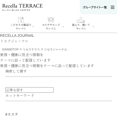
こだわりの製品で
エステサロンで
読んで、聴いて
キレイに
キレイに
キレイに
RECELLA JOURNAL
リセラジャーナル
>
>
GRANDTOP
リセラテラス
リセラジャーナル
美容・健康に役立つ情報を
テーマに沿って配信しています
エステサロンで
こだわりの製品
美容・健康に役立つ情報をテーマに沿って配信しています
読んで、聴いてキ
キレイに
でキレイに
検索して探す
レイに
リフティング認
SERIES#01 私た
リセラジャーナ
定者在籍サロン
ちについて
ル
を探す
SERIES#02 水へ
糖質制限レシピ
肌改善のプロが
のこだわり
一覧
いるサロンを探
SERIES#03 無
奥迫協子スペシ
す
添加化粧品につ
ャルコンテンツ
ホットキーワード
リフティング認
いて
お悩みから記事
定とは？
を探す
肌改善のプロと
ニキビ
日焼け
首
は？
のしわ
敏感肌
た
るみ
シミ
#エステ