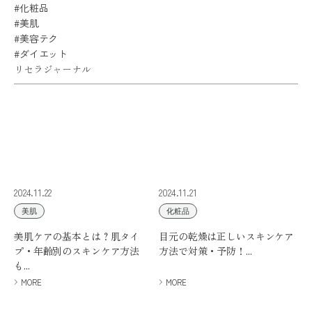
ミューズへの伝
#化粧品
言
コラム
#美肌
#美容テク
#ダイエット
リセラジャーナル
2024.11.22
2024.11.21
美肌
化粧品
美肌ケアの基本とは？肌タイ
目元の乾燥は正しいスキンケア
プ・年齢別のスキンケア方法
方法で対策・予防！...
も...
MORE
MORE