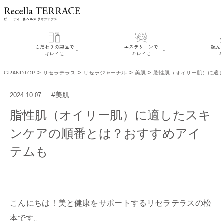
こだわりの製品で
エステサロンで
読ん
キレイに
キレイに
>
>
>
>
GRANDTOP
リセラテラス
リセラジャーナル
美肌
脂性肌（オイリー肌）に適
#美肌
2024.10.07
脂性肌（オイリー肌）に適したスキ
ンケアの順番とは？おすすめアイ
テムも
エステサロンでキレイに
こだわりの製品でキレイに
読んで、
リフティング認定者在籍サ
SERIES#01 私たちについ
リセラ
ロンを探す
て
糖質制
肌改善のプロがいるサロン
SERIES#02 水へのこだわ
奥迫協子ス
を探す
り
リフティング認定とは？
SERIES#03 無添加化粧品
お悩みか
肌改善のプロとは？
について
ニキビ
日
こんにちは！美と健康をサポートするリセラテラスの松
感肌
ミュー
本です。