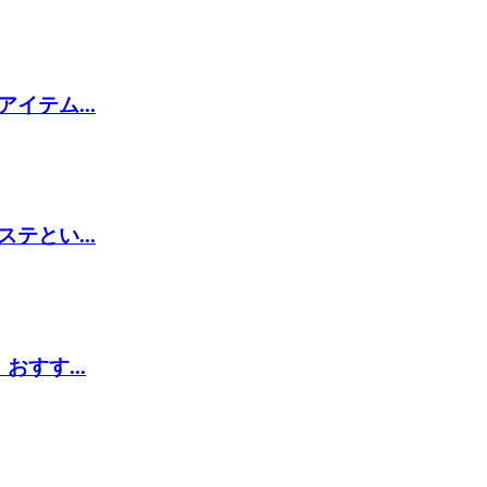
テム...
とい...
すす...