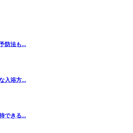
法も...
浴方...
きる...