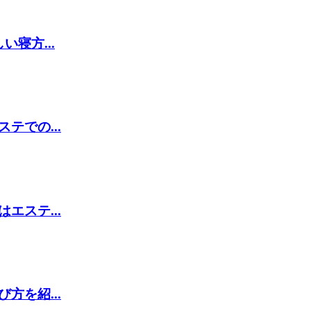
寝方...
での...
ステ...
を紹...