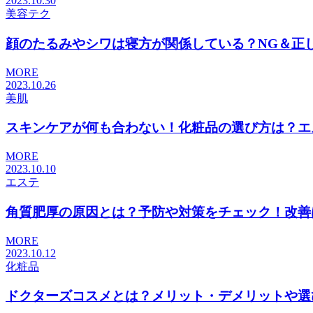
2023.10.30
美容テク
顔のたるみやシワは寝方が関係している？NG＆正しい
MORE
2023.10.26
美肌
スキンケアが何も合わない！化粧品の選び方は？エステ
MORE
2023.10.10
エステ
角質肥厚の原因とは？予防や対策をチェック！改善はエ
MORE
2023.10.12
化粧品
ドクターズコスメとは？メリット・デメリットや選び方