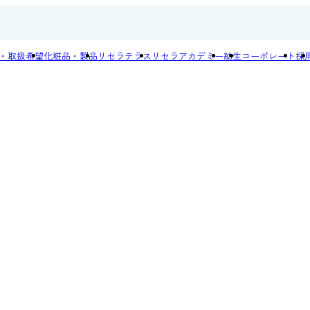
・取扱希望
化粧品・製品
リセラテラス
リセラアカデミー
紡生
コーポレート
採