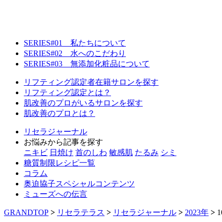
SERIES#01 私たちについて
SERIES#02 水へのこだわり
SERIES#03 無添加化粧品について
リフティング認定者在籍サロンを探す
リフティング認定とは？
肌改善のプロがいるサロンを探す
肌改善のプロとは？
リセラジャーナル
お悩みから記事を探す
ニキビ
日焼け
首のしわ
敏感肌
たるみ
シミ
糖質制限レシピ一覧
コラム
奥迫協子スペシャルコンテンツ
ミューズへの伝言
GRANDTOP
>
リセラテラス
>
リセラジャーナル
>
2023年
>