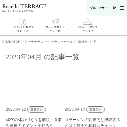
こだわりの製品で
エステサロンで
読んで、聴いて
キレイに
キレイに
キレイに
>
>
>
>
GRANDTOP
リセラテラス
リセラジャーナル
2023年
4月
2023年04月 の記事一覧
エステサロンで
こだわりの製品
読んで、聴いてキ
キレイに
でキレイに
レイに
リフティング認
SERIES#01 私た
リセラジャーナ
定者在籍サロン
ちについて
ル
を探す
SERIES#02 水へ
糖質制限レシピ
肌改善のプロが
のこだわり
一覧
いるサロンを探
SERIES#03 無
奥迫協子スペシ
す
添加化粧品につ
ャルコンテンツ
リフティング認
いて
お悩みから記事
定とは？
2023.04.12
2023.04.14
を探す
美容テク
美容テク
肌改善のプロと
ニキビ
日焼け
首
は？
のしわ
敏感肌
た
40代の体力づくりを解説！食事
コラーゲンの効果的な摂取方法
るみ
シミ
や運動のポイントを知ろう...
とは？作用や種類もチェック...