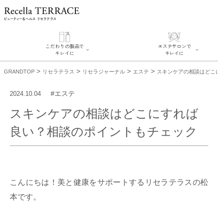
こだわりの製品で
エステサロンで
キレイに
キレイに
>
>
>
>
GRANDTOP
リセラテラス
リセラジャーナル
エステ
スキンケアの相談はどこ
#エステ
2024.10.04
スキンケアの相談はどこにすれば
良い？相談のポイントもチェック
こだわりの製品でキレイに
エステサロンでキレイに
SERIES#01 私たちについて
リフティング認定者在籍サロ
SERIES#02 水へのこだわり
探す
こんにちは！美と健康をサポートするリセラテラスの松
SERIES#03 無添加化粧品につい
肌改善のプロがいるサロンを
て
リフティング認定とは？
本です。
肌改善のプロとは？