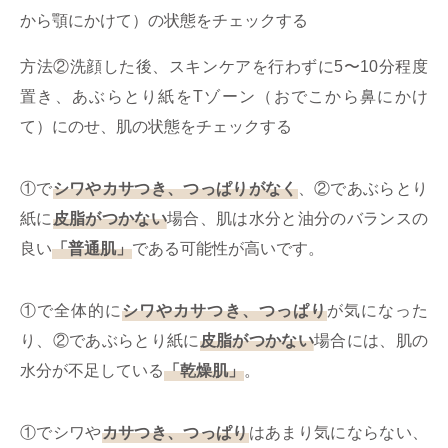
から顎にかけて）の状態をチェックする
方法②洗顔した後、スキンケアを行わずに5〜10分程度
置き、あぶらとり紙をTゾーン（おでこから鼻にかけ
て）にのせ、肌の状態をチェックする
①で
シワやカサつき、つっぱりがなく
、②であぶらとり
紙に
皮脂がつかない
場合、肌は水分と油分のバランスの
良い
「普通肌」
である可能性が高いです。
①で全体的に
シワやカサつき、つっぱり
が気になった
り、②であぶらとり紙に
皮脂がつかない
場合には、肌の
水分が不足している
「乾燥肌」
。
①でシワや
カサつき、つっぱり
はあまり気にならない、