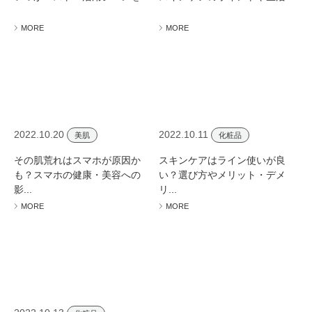
ミューズへの伝
言
コラム
MORE
MORE
2022.10.20
2022.10.11
美肌
化粧品
その肌荒れはスマホが原因か
スキンケアはライン使いが良
も？スマホの健康・美容への
い？選び方やメリット・デメ
影...
リ...
MORE
MORE