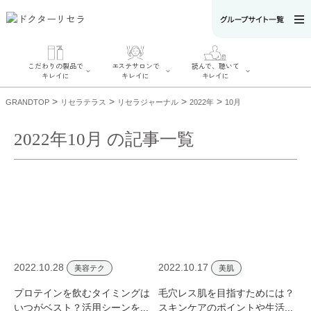
こだわりの製品で
エステサロンで
読んで、聴いて
キレイに
キレイに
キレイに
>
>
>
>
GRANDTOP
リセラテラス
リセラジャーナル
2022年
10月
2022年10月 の記事一覧
エステサロンで
こだわりの製品
読んで、聴いてキ
キレイに
でキレイに
レイに
リフティング認
SERIES#01 私た
リセラジャーナ
定者在籍サロン
ちについて
ル
を探す
SERIES#02 水へ
糖質制限レシピ
肌改善のプロが
のこだわり
一覧
いるサロンを探
SERIES#03 無
奥迫協子スペシ
す
添加化粧品につ
ャルコンテンツ
リフティング認
いて
お悩みから記事
定とは？
2022.10.28
2022.10.17
を探す
美容テク
美肌
肌改善のプロと
ニキビ
日焼け
首
は？
のしわ
敏感肌
た
プロテインを飲むタイミングは
毛穴レス肌を目指すためには？
るみ
シミ
いつがベスト？活用シーンを...
スキンケアのポイントや生活...