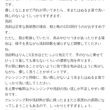
です。
優しくなじませて汚れが浮いてきたら、水またはぬるま湯で洗い
残しのないようしっかりすすぎます。
洗顔
洗顔は正常な肌状態の場合、朝と晩の1日2回行うのがおすすめで
す。
ただし、肌が乾燥していたり、赤みやひりつきがあったりする場
合は、様子を見ながら洗顔回数を減らすなど調整してください
ね。
洗顔料はりんご1玉分ほどたっぷり泡立てて、手のひらに乗せて
ひっくり返しても落ちないくらいの
濃密な泡
を作ります。
手が肌に触れることがないように泡で肌を包み込むように転がし
ながら、
優しく洗うことがポイント
です。
クレンジングと同様に、洗い残しがないよう水またはぬるま湯で
しっかり洗い流してください。
生え際や輪郭は
クレンジングや洗顔の洗い流しが不足しやすい部
分
です。
クレンジング剤や洗顔料が肌に残ったままだと
肌荒れの原因
にな
ってしまうこともあるので、しっかりとすすぎましょう。