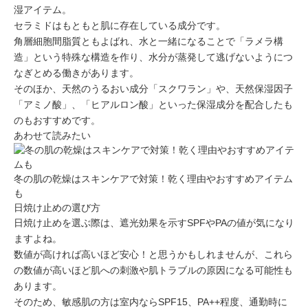
湿アイテム
。
セラミドは
もともと肌に存在している成分
です。
角層細胞間脂質
ともよばれ、水と一緒になることで「ラメラ構
造」という特殊な構造を作り、
水分が蒸発して逃げないようにつ
なぎとめる働き
があります。
そのほか、天然のうるおい成分「スクワラン」や、天然保湿因子
「アミノ酸」、「ヒアルロン酸」といった保湿成分を配合したも
のもおすすめです。
あわせて読みたい
冬の肌の乾燥はスキンケアで対策！乾く理由やおすすめアイテム
も
日焼け止めの選び方
日焼け止めを選ぶ際は、遮光効果を示す
SPFやPAの値
が気になり
ますよね。
数値が高ければ高いほど安心！と思うかもしれませんが、これら
の
数値が高いほど肌への刺激や肌トラブルの原因になる可能性
も
あります。
そのため、敏感肌の方は室内なら
SPF15、PA++程度
、
通勤時に