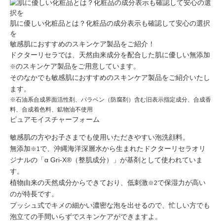
肌に優しい化粧品とは？化粧品の成分表示も確認して安心の選択
を
敏感肌におすすめのスキンケア製品をご紹介！
ドクターリセラでは、天然由来成分を配合した肌に優しい無添加
のスキンケア製品をご用意しています。
※
そのなかでも敏感肌におすすめのスキンケア製品をご紹介いたし
ます。
※石油系合成界面活性剤、パラベン（防腐剤）含む旧表示指定成分、合成香
料、合成着色料、鉱物油不使用
ピュアモイスチャーフォーム
敏感肌の方やお子さまでも使用いただきやすい泡洗顔料。
無添加
で、沖縄海洋深層水から生まれたドクターリセラオリ
※1
ジナルの「α Gri-X®（整肌成分）」が基剤として使われていま
す。
植物由来の天然成分
からできており、
低刺激
で保湿力が高い
※2
のが特長です。
プッシュ式でキメの細かい濃密な泡を出せるので、忙しい方でも
泡立ての手間いらずでスキンケアができますよ。