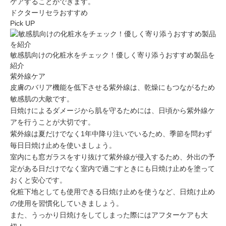
ケアすること
ができます。
ドクターリセラ
おすすめ
Pick UP
敏感肌向けの化粧水をチェック！優しく寄り添うおすすめ製品を
紹介
紫外線ケア
皮膚のバリア機能を低下させる
紫外線は、乾燥にもつながるため
敏感肌の大敵です。
日焼けによるダメージから肌を守るためには、日頃から紫外線ケ
アを行うことが大切です。
紫外線は夏だけでなく1年中降り注いでいるため、
季節を問わず
毎日日焼け止めを使いましょう
。
室内にも窓ガラスをすり抜けて紫外線が侵入するため、外出の予
定がある日だけでなく室内で過ごすときにも日焼け止めを塗って
おくと安心です。
化粧下地としても使用できる日焼け止めを使うなど、
日焼け止め
の使用を習慣化
していきましょう。
また、うっかり日焼けをしてしまった際には
アフターケア
も大