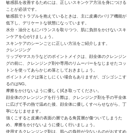
敏感肌を改善するためには、
正しいスキンケア方法
を身につける
ことが必須です。
敏感肌でトラブルを抱えているときは、主に
皮膚のバリア機能が
低下
し、
デリケートな状態
になっています。
水分・油分ともにバランスを取りつつ、
肌に負担をかけないスキ
ンケア
を心がけましょう。
スキンケアのシーンごとに正しい方法をご紹介します。
クレンジング
リップやマスカラなどの
ポイントメイク
は、顔全体のクレンジン
グの前に、
クレンジング剤や専用のリムーバーをなじませたコッ
トン
を使ってあらかじめ落としておきましょう。
ポイントメイクは落としにくい場合もありますが、
ゴシゴシこす
るのはNG
。
摩擦をかけないように優しく拭き取ってください。
顔全体のクレンジングを行う際は、クレンジング剤を
手の平全体
に広げて
手の熱で温めた後、顔全体に優しくすべらせながら、丁
寧になじませます。
強くこすると皮膚の表面の層である角質層が傷ついてしまうた
め、摩擦をかけないように優しく行いましょう。
使用するクレンジング剤は、
肌への負担が少ないものがおすすめ