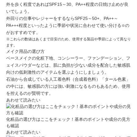
外を歩く程度であればSPF15～30、PA++程度
の日焼け止めが良
いでしょう。
外回りの仕事やレジャーをするならSPF25～50+、PA++～
PA+++程度といったように
季節や状況に合わせて使い分ける
の
※
がおすすめです。
※これらの数値はあくまで目安のため、使用する製品や季節によって異なり
ます。
メイク用品の選び方
ベースメイクの化粧下地、コンシーラー、ファンデーション、フ
ェイスパウダーなどは、肌に負担が少ない成分を配合し
た敏感肌
向けの低刺激性のアイテム
を選ぶようにしましょう。
石油から合成している人工着色料（合成着色料）「タール色素」
の中には、敏感肌の方には強い刺激になるものもあるため、使用
を控えるのが賢明です。
あわせて読みたい
化粧品の選び方はここをチェック！基本のポイントや成分の見方
も確認
あわせて読みたい