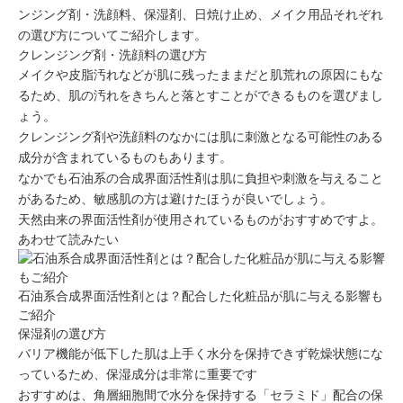
ンジング剤・洗顔料、保湿剤、日焼け止め、メイク用品それぞれ
の選び方についてご紹介します。
クレンジング剤・洗顔料の選び方
メイクや皮脂汚れなどが肌に残ったままだと
肌荒れの原因
にもな
るため、
肌の汚れをきちんと落とす
ことができるものを選びまし
ょう。
クレンジング剤や洗顔料のなかには
肌に刺激となる可能性のある
成分
が含まれているものもあります。
なかでも
石油系の合成界面活性剤
は肌に負担や刺激を与えること
があるため、敏感肌の方は避けたほうが良いでしょう。
天然由来の界面活性剤
が使用されているものがおすすめですよ。
あわせて読みたい
石油系合成界面活性剤とは？配合した化粧品が肌に与える影響も
ご紹介
保湿剤の選び方
バリア機能が低下した肌は上手く水分を保持できず乾燥状態にな
っているため、
保湿成分
は非常に重要です
おすすめは、角層細胞間で水分を保持する
「セラミド」配合の保