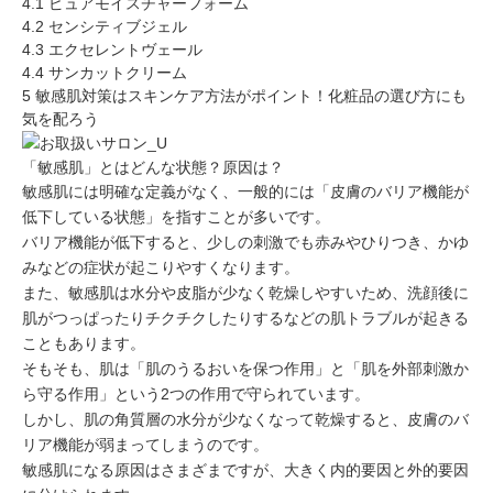
4.1
ピュアモイスチャーフォーム
4.2
センシティブジェル
4.3
エクセレントヴェール
4.4
サンカットクリーム
5
敏感肌対策はスキンケア方法がポイント！化粧品の選び方にも
気を配ろう
「敏感肌」とはどんな状態？原因は？
敏感肌には明確な定義がなく、一般的には
「皮膚のバリア機能が
低下している状態」
を指すことが多いです。
バリア機能が低下すると、少しの刺激でも赤みやひりつき、かゆ
みなどの症状が起こりやすくなります。
また、敏感肌は水分や皮脂が少なく乾燥しやすいため、洗顔後に
肌がつっぱったりチクチクしたりするなどの肌トラブル
が起きる
こともあります。
そもそも、肌は
「肌のうるおいを保つ作用」
と
「肌を外部刺激か
ら守る作用」
という2つの作用で守られています。
しかし、肌の角質層の水分が少なくなって乾燥すると、皮膚のバ
リア機能が弱まってしまうのです。
敏感肌になる原因はさまざまですが、大きく
内的要因と外的要因