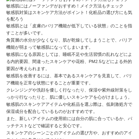
敏感肌にはノーファンデがおすすめ！メイク方法もチェック
敏感肌対策はスキンケア方法がポイント！化粧品の選び方にも気
を配ろう
敏感肌とは「皮膚のバリア機能が低下している状態」のことを指
すことが多いです。
角質層の水分が少なくなり、肌が乾燥してしまうことで、バリア
機能が弱まって敏感肌になってしまいます。
敏感肌になる原因としては、睡眠不足や生活習慣の乱れなどによ
る内的要因、間違ったスキンケアや花粉、PM2.5などによる外的
要因が考えられます。
敏感肌を改善するには、基本であるスキンケアを見直して、バリ
ア機能を正常な状態にすることが重要です。
クレンジングや洗顔を優しく行なったり、保湿や紫外線対策をし
っかり行なったりと、肌に優しいスキンケアを心がけましょう。
敏感肌のスキンケアアイテムや化粧品を選ぶ際は、低刺激処方で
保湿成分を配合しているものがおすすめです。
また、新しいアイテムの使用前には自分の肌に合っているか、パ
ッチテストなどで確認すると安心です。
スキンケアのシーンごとのアイテムの選び方や、おすすめのアイ