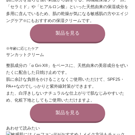
「セラミド」や「ヒアルロン酸」
といった天然由来の保湿成分を
多用に含んでいるため、肌の乾燥が気になる敏感肌の方やエイジ
ングケア
にもおすすめの保湿クリームです。
※
製品を見る
※年齢に応じたケア
サンカットクリーム
整肌成分の「α Gri-X®」をベースに、
天然由来の美容成分をぜい
たくに配合した日焼け止め
です。
肌に余計な負担をかけることなくご使用いただけて、SPF25・
PA++なのでしっかりと紫外線対策ができます。
また、
白浮きしないナチュラルな仕上がり
で肌なじみやすいた
め、化粧下地としてもご使用いただけますよ。
製品を見る
あわせて読みたい