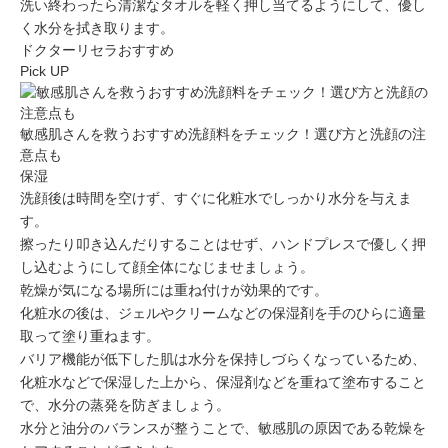
洗い終わったら清潔なタオルを軽く押し当てるようにして、優し
く水分を拭き取ります。
ドクターリセラ
おすすめ
Pick UP
敏感肌さんを救うおすすめ洗顔料をチェック！選び方と洗顔の注
意点も
保湿
洗顔後は時間を空けず、すぐに化粧水で
しっかり水分を与えま
す
。
擦ったり叩き込んだりすることはせず、ハンドプレスで優しく押
し込むようにして顔全体になじませましょう。
乾燥が気になる場所には
重ね付けが効果的です
。
化粧水の後は、ジェルやクリームなどの保湿剤を
手のひらに適量
取って塗り重ねます
。
バリア機能が低下した肌は水分を保持しづらくなっているため、
化粧水などで保湿した上から、保湿剤などを重ねて塗布すること
で、
水分の蒸発を防ぎましょう
。
水分と油分のバランスが整うことで、
敏感肌の原因である乾燥を