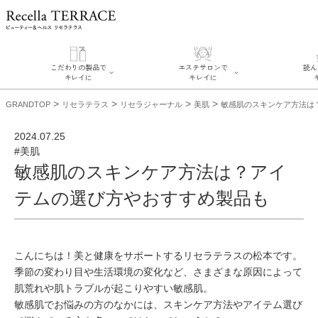
こだわりの製品で
エステサロンで
読ん
キレイに
キレイに
>
>
>
>
GRANDTOP
リセラテラス
リセラジャーナル
美肌
敏感肌のスキンケア方法は
2024.07.25
#美肌
敏感肌のスキンケア方法は？アイ
テムの選び方やおすすめ製品も
エステサロンでキレイに
こだわりの製品でキレイに
読んで、
リフティング認定者在籍サ
SERIES#01 私たちについ
リセラ
ロンを探す
て
糖質制
肌改善のプロがいるサロン
SERIES#02 水へのこだわ
こんにちは！美と健康をサポートするリセラテラスの松本です。
奥迫協子ス
を探す
り
リフティング認定とは？
季節の変わり目や生活環境の変化など、さまざまな原因によって
SERIES#03 無添加化粧品
お悩みか
肌改善のプロとは？
について
ニキビ
日
肌荒れや肌トラブルが起こりやすい敏感肌。
感肌
敏感肌でお悩みの方のなかには、スキンケア方法やアイテム選び
ミュー