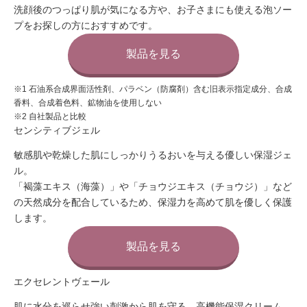
洗顔後のつっぱり肌が気になる方や、お子さまにも使える泡ソー
プをお探しの方におすすめです。
製品を見る
※1 石油系合成界面活性剤、パラベン（防腐剤）含む旧表示指定成分、合成
香料、合成着色料、鉱物油を使用しない
※2 自社製品と比較
センシティブジェル
敏感肌や乾燥した肌に
しっかりうるおいを与える優しい保湿ジェ
ル
。
「褐藻エキス（海藻）」や「チョウジエキス（チョウジ）」など
の天然成分を配合しているため、保湿力を高めて肌を優しく保護
します。
製品を見る
エクセレントヴェール
肌に水分を巡らせ強い刺激から肌を守る、高機能保湿クリーム。