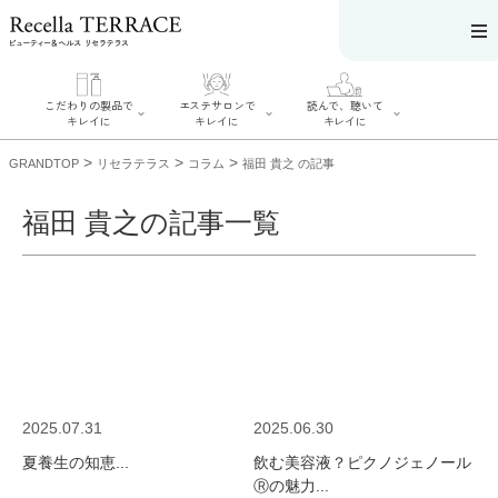
こだわりの製品で
エステサロンで
読んで、聴いて
キレイに
キレイに
キレイに
>
>
>
GRANDTOP
リセラテラス
コラム
福田 貴之 の記事
福田 貴之の記事一覧
エステサロンで
こだわりの製品
読んで、聴いてキ
キレイに
でキレイに
レイに
リフティング認
SERIES#01 私た
リセラジャーナ
定者在籍サロン
ちについて
ル
を探す
SERIES#02 水へ
糖質制限レシピ
肌改善のプロが
のこだわり
一覧
いるサロンを探
SERIES#03 無
奥迫協子スペシ
す
添加化粧品につ
ャルコンテンツ
リフティング認
いて
お悩みから記事
定とは？
2025.07.31
2025.06.30
を探す
肌改善のプロと
ニキビ
日焼け
首
は？
夏養生の知恵...
飲む美容液？ピクノジェノール
のしわ
敏感肌
た
るみ
シミ
Ⓡの魅力...