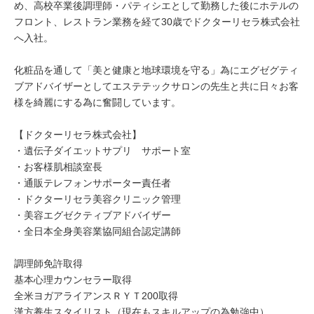
め、高校卒業後調理師・パティシエとして勤務した後にホテルの
フロント、レストラン業務を経て30歳でドクターリセラ株式会社
へ入社。
化粧品を通して「美と健康と地球環境を守る」為にエグゼグティ
ブアドバイザーとしてエステテックサロンの先生と共に日々お客
様を綺麗にする為に奮闘しています。
【ドクターリセラ株式会社】
・遺伝子ダイエットサプリ サポート室
・お客様肌相談室長
・通販テレフォンサポーター責任者
・ドクターリセラ美容クリニック管理
・美容エグゼクティブアドバイザー
・全日本全身美容業協同組合認定講師
調理師免許取得
基本心理カウンセラー取得
全米ヨガアライアンスＲＹＴ200取得
漢方養生スタイリスト（現在もスキルアップの為勉強中）