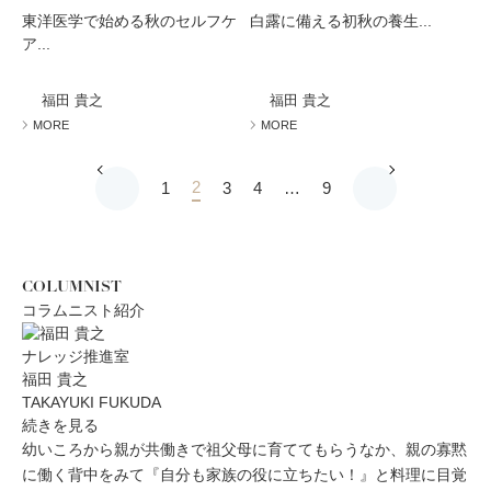
東洋医学で始める秋のセルフケ
白露に備える初秋の養生...
ア...
福田 貴之
福田 貴之
MORE
MORE
2
1
3
4
…
9
COLUMNIST
コラムニスト紹介
ナレッジ推進室
福田 貴之
TAKAYUKI FUKUDA
続きを見る
幼いころから親が共働きで祖父母に育ててもらうなか、親の寡黙
に働く背中をみて『自分も家族の役に立ちたい！』と料理に目覚