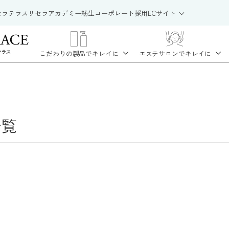
セラテラス
リセラアカデミー
紡生
コーポレート
採用
ECサイト
こだわりの製品で
キレイに
エステサロンで
キレイに
一覧