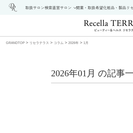
取扱サロン検索
直営サロン
開業・取扱希望
化粧品・製品
リ
>
>
>
>
GRANDTOP
リセラテラス
コラム
2026年
1月
2026年01月 の記事