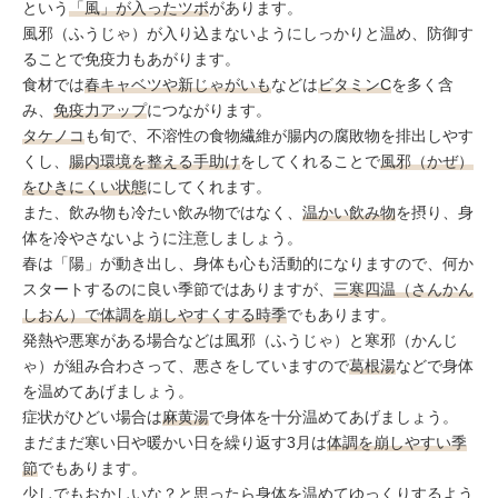
という
「風」が入ったツボ
があります。
風邪（ふうじゃ）が入り込まないようにしっかりと温め、防御す
ることで免疫力もあがります。
食材では
春キャベツや新じゃがいも
などは
ビタミンC
を多く含
み、
免疫力アップ
につながります。
タケノコ
も旬で、不溶性の食物繊維が腸内の腐敗物を排出しやす
くし、
腸内環境を整える手助け
をしてくれることで
風邪（かぜ）
をひきにくい状態
にしてくれます。
また、飲み物も冷たい飲み物ではなく、
温かい飲み物
を摂り、身
体を冷やさないように注意しましょう。
春は「陽」が動き出し、身体も心も活動的になりますので、何か
スタートするのに良い季節ではありますが、
三寒四温（さんかん
しおん）で体調を崩しやすくする時季
でもあります。
発熱や悪寒がある場合などは風邪（ふうじゃ）と寒邪（かんじ
ゃ）が組み合わさって、悪さをしていますので
葛根湯
などで身体
を温めてあげましょう。
症状がひどい場合は
麻黄湯
で身体を十分温めてあげましょう。
まだまだ寒い日や暖かい日を繰り返す3月は
体調を崩しやすい季
節
でもあります。
少しでもおかしいな？と思ったら身体を温めてゆっくりするよう