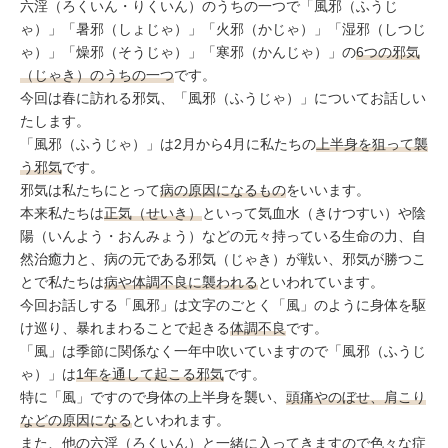
ミューズへの伝
六淫（ろくいん・りくいん）のうちの一つで「風邪（ふうじ
言
コラム
ゃ）」「暑邪（しょじゃ）」「火邪（かじゃ）」「湿邪（しつじ
ゃ）」「燥邪（そうじゃ）」「寒邪（かんじゃ）」の
6つの邪気
（じゃき）のうちの一つ
です。
今回は春に訪れる邪気、「風邪（ふうじゃ）」についてお話しい
たします。
「風邪（ふうじゃ）」は2月から4月に私たちの
上半身を狙って襲
う邪気
です。
邪気は私たちにとって
病の原因になるもの
をいいます。
本来私たちは
正気（せいき）
といって気血水（きけつすい）や陰
陽（いんよう・おんみょう）などの元々持っている生命の力、自
然治癒力と、病の元である邪気（じゃき）が戦い、邪気が勝つこ
とで私たちは
病や体調不良に襲われる
といわれています。
今回お話しする「風邪」は文字のごとく「風」のように身体を駆
け巡り、暴れまわることで起きる
体調不良
です。
「風」は季節に関係なく一年中吹いていますので「風邪（ふうじ
ゃ）」は
1年を通して起こる邪気
です。
特に「風」ですので身体の上半身を襲い、
頭痛やのぼせ、肩こり
などの原因になる
といわれます。
また、他の六淫（ろくいん）と一緒に入ってきますので色々な症