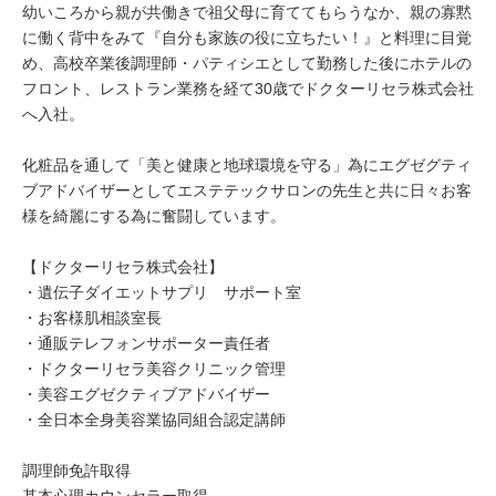
幼いころから親が共働きで祖父母に育ててもらうなか、親の寡黙
に働く背中をみて『自分も家族の役に立ちたい！』と料理に目覚
め、高校卒業後調理師・パティシエとして勤務した後にホテルの
フロント、レストラン業務を経て30歳でドクターリセラ株式会社
へ入社。
化粧品を通して「美と健康と地球環境を守る」為にエグゼグティ
ブアドバイザーとしてエステテックサロンの先生と共に日々お客
様を綺麗にする為に奮闘しています。
【ドクターリセラ株式会社】
・遺伝子ダイエットサプリ サポート室
・お客様肌相談室長
・通販テレフォンサポーター責任者
・ドクターリセラ美容クリニック管理
・美容エグゼクティブアドバイザー
・全日本全身美容業協同組合認定講師
調理師免許取得