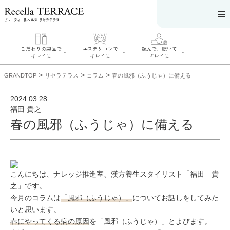
こだわりの製品で
エステサロンで
読んで、聴いて
キレイに
キレイに
キレイに
>
>
>
GRANDTOP
リセラテラス
コラム
春の風邪（ふうじゃ）に備える
2024.03.28
福田 貴之
春の風邪（ふうじゃ）に備える
エステサロンで
こだわりの製品
読んで、聴いてキ
キレイに
でキレイに
レイに
リフティング認
SERIES#01 私た
リセラジャーナ
定者在籍サロン
ちについて
ル
を探す
SERIES#02 水へ
糖質制限レシピ
肌改善のプロが
のこだわり
一覧
いるサロンを探
こんにちは、ナレッジ推進室、漢方養生スタイリスト「福田 貴
SERIES#03 無
奥迫協子スペシ
す
添加化粧品につ
ャルコンテンツ
之」です。
リフティング認
いて
お悩みから記事
定とは？
今月のコラムは
「風邪（ふうじゃ）」
についてお話しをしてみた
を探す
肌改善のプロと
ニキビ
日焼け
首
は？
いと思います。
のしわ
敏感肌
た
春にやってくる病の原因
を「風邪（ふうじゃ）」とよびます。
るみ
シミ