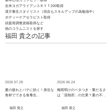
基本心理カウンセラー取得
全米ヨガアライアンスＲＹＴ200取得
漢方養生スタイリスト（現在もスキルアップの為勉強中）
ボディーケアセラピスト取得
頭蓋骨調整資格取得など
他のコラムニストを探す
福田 貴之の記事
2026.07.28
2026.06.24
夏の疲れとバテに効く！身近な
梅雨明けのベタつき・重だるさ
食材でできる食養生...
は「湿熱邪」の仕業？夏の不...
福田 貴之
福田 貴之