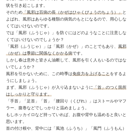
状を引き起こします。
そのため
「風邪は百病の長（かぜはひゃくびょうのちょう）」
と
よばれ、風邪はあらゆる種類の病気のもとになるので、用心しな
くてはいけないのです。
では「風邪（ふうじゃ）」を防ぐにはどのようなことに注意しな
くてはいけないのでしょうか？
「風邪（ふうじゃ）」は「風邪（かぜ）」のことでもあり、
風邪
（かぜ）は季節に関係なくかかる病
です。
しかし春は意外と皆さん油断して、風邪を引く人もいるのではな
いでしょうか？
風邪を引かないために、この時季は
免疫力を上げること
をするよ
うにしましょう。
まず、風邪（ふうじゃ）が入り込まないように
「首」のつく箇所
はしっかりと守ります。
「手首」「足首」「首」「腰回り（くびれ）」はストールやマフ
ラー、腹巻などでしっかりと温めましょう。
もしホッカイロなど持っていれば、お腹や背中も温めると良いと
思います。
首の付け根や、背中には「風池（ふうち）」「風門（ふうもん）