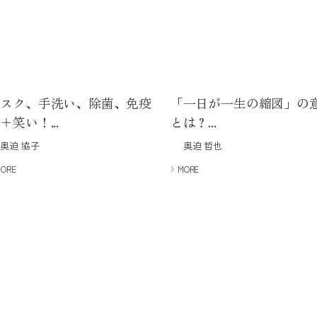
マスク、手洗い、除菌、免疫
「一日が一生の縮図」の
＋笑い！...
とは？...
奥迫 協子
奥迫 哲也
MORE
MORE