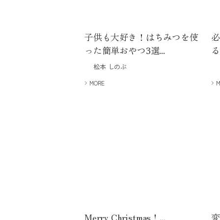
子供も大好き！はちみつを使
必
った簡単おやつ3選...
る
松本 しのぶ
MORE
Merry Christmas！...
変