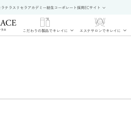
セラテラス
リセラアカデミー
紡生
コーポレート
採用
ECサイト
こだわりの製品で
キレイに
エステサロンで
キレイに