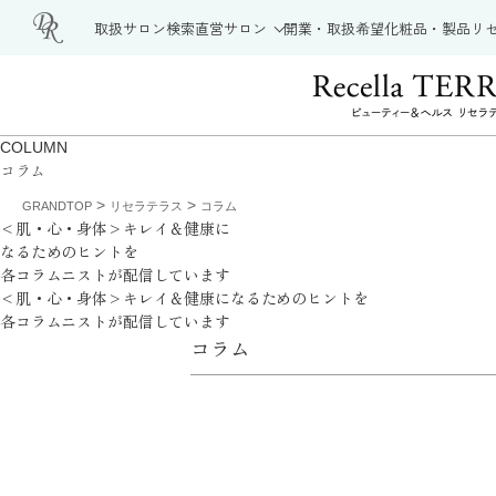
取扱サロン検索
直営サロン
開業・取扱希望
化粧品・製品
リ
COLUMN
コラム
>
>
GRANDTOP
リセラテラス
コラム
<肌・心・身体>キレイ＆健康に
なるためのヒントを
各コラムニストが配信しています
<肌・心・身体>キレイ＆健康になるためのヒントを
各コラムニストが配信しています
コラム