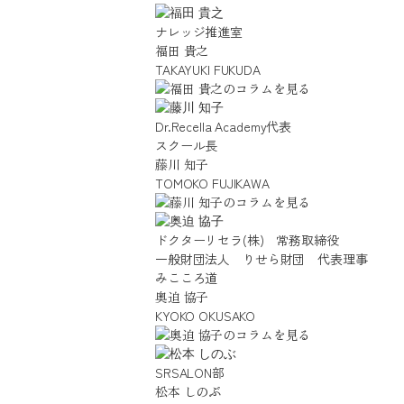
ナレッジ推進室
福田 貴之
TAKAYUKI FUKUDA
Dr.Recella Academy代表
スクール長
藤川 知子
TOMOKO FUJIKAWA
ドクターリセラ(株) 常務取締役
一般財団法人 りせら財団 代表理事
みこころ道
奥迫 協子
KYOKO OKUSAKO
SRSALON部
松本 しのぶ