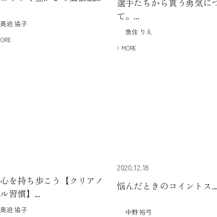
選手たちから貰う勇気に
て。...
奥迫 協子
魚住 りえ
MORE
MORE
2020.12.18
安心を持ち歩こう【クリアノ
悩んだときのコイントス..
ル習慣】...
奥迫 協子
中野 裕弓