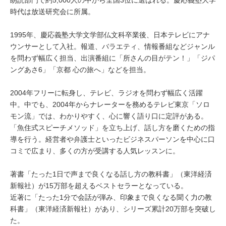
朗読部門で約5,000人の中から全国3位に選ばれる。慶応義塾大学
時代は放送研究会に所属。
1995年、慶応義塾大学文学部仏文科卒業後、日本テレビにアナ
ウンサーとして入社。報道、バラエティ、情報番組などジャンル
を問わず幅広く担当、出演番組に「所さんの目がテン！」「ジパ
ングあさ6」「京都 心の旅へ」などを担当。
2004年フリーに転身し、テレビ、ラジオを問わず幅広く活躍
中。中でも、2004年からナレーターを務めるテレビ東京「ソロ
モン流」では、わかりやすく、心に響く語り口に定評がある。
「魚住式スピーチメソッド」を立ち上げ、話し方を磨くための指
導を行う。経営者や弁護士といったビジネスパーソンを中心に口
コミで広まり、多くの方が受講する人気レッスンに。
著書「たった1日で声まで良くなる話し方の教科書」（東洋経済
新報社）が15万部を超えるベストセラーとなっている。
近著に「たった1分で会話が弾み、印象まで良くなる聞く力の教
科書」（東洋経済新報社）があり、シリーズ累計20万部を突破し
た。