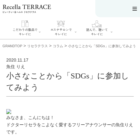
こだわりの製品で
エステサロンで
読んで、聴いて
キレイに
キレイに
キレイに
>
>
>
GRANDTOP
リセラテラス
コラム
小さなことから「SDGs」に参加してみよう
2020.11.17
魚住 りえ
小さなことから「SDGs」に参加し
エステサロンで
こだわりの製品
読んで、聴いてキ
キレイに
でキレイに
レイに
てみよう
リフティング認
SERIES#01 私た
リセラジャーナ
定者在籍サロン
ちについて
ル
を探す
SERIES#02 水へ
糖質制限レシピ
肌改善のプロが
のこだわり
一覧
いるサロンを探
SERIES#03 無
奥迫協子スペシ
す
添加化粧品につ
ャルコンテンツ
リフティング認
いて
お悩みから記事
みなさま、こんにちは！
定とは？
を探す
肌改善のプロと
ドクターリセラをこよなく愛するフリーアナウンサーの魚住りえ
ニキビ
日焼け
首
は？
のしわ
敏感肌
た
です。
るみ
シミ