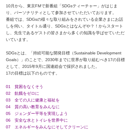
ミューズへの伝
言
10月から、東京FMで新番組「SDGsティーチャー」がはじま
コラム
り、パーソナリティとして参加させていただいております。
番組では、SDGsの様々な取り組みをされている企業さまにお話
しを伺い、タイトル通り、SDGsとはなんぞや？！からスタート
し、先生であるゲストの皆さまから多くの知識を学ばせていただ
いています。
SDGsとは、「持続可能な開発目標（Sustainable Development
Goals）」のことで、2030年までに世界が取り組むべき17の目標
として、2015年9月に国連総会で採択されました。
17の目標は以下のものです。
01 貧困をなくそう
02 飢餓をゼロに
03 全ての人に健康と福祉を
04 質の高い教育をみんなに
05 ジェンダー平等を実現しよう
06 安全な水とトイレを世界中に
07 エネルギーをみんなにそしてクリーンに