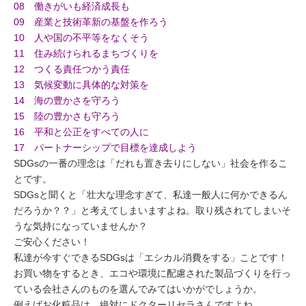
08 働きがいも経済成長も
09 産業と技術革新の基盤を作ろう
10 人や国の不平等をなくそう
11 住み続けられるまちづくりを
12 つくる責任つかう責任
13 気候変動に具体的な対策を
14 海の豊かさを守ろう
15 陸の豊かさも守ろう
16 平和と公正をすべての人に
17 パートナーシップで目標を達成しよう
SDGsの一番の理念は「だれも置き去りにしない」社会を作るこ
とです。
SDGsと聞くと「壮大な理念すぎて、私達一般人に何かできるん
だろうか？？」と考えてしまいますよね。取り残されてしまいそ
うな気持になっていませんか？
ご安心ください！
私達が今すぐできるSDGsは「エシカル消費をする」ことです！
お買い物をするとき、エコや環境に配慮された製品づくりを行っ
ている会社さんのものを選んでみてはいかがでしょうか。
例えばお化粧品は、絶対にドクターリセラさんですよね。