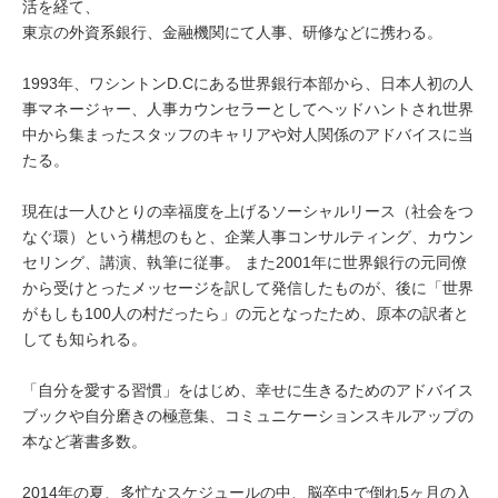
活を経て、
東京の外資系銀行、金融機関にて人事、研修などに携わる。
1993年、ワシントンD.Cにある世界銀行本部から、日本人初の人
事マネージャー、人事カウンセラーとしてヘッドハントされ世界
中から集まったスタッフのキャリアや対人関係のアドバイスに当
たる。
現在は一人ひとりの幸福度を上げるソーシャルリース（社会をつ
なぐ環）という構想のもと、企業人事コンサルティング、カウン
セリング、講演、執筆に従事。 また2001年に世界銀行の元同僚
から受けとったメッセージを訳して発信したものが、後に「世界
がもしも100人の村だったら」の元となったため、原本の訳者と
しても知られる。
「自分を愛する習慣」をはじめ、幸せに生きるためのアドバイス
ブックや自分磨きの極意集、コミュニケーションスキルアップの
本など著書多数。
2014年の夏、多忙なスケジュールの中、脳卒中で倒れ5ヶ月の入