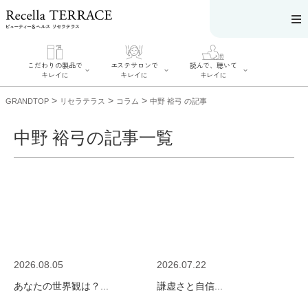
こだわりの製品で
エステサロンで
読んで、聴いて
キレイに
キレイに
キレイに
>
>
>
GRANDTOP
リセラテラス
コラム
中野 裕弓 の記事
中野 裕弓の記事一覧
エステサロンで
こだわりの製品
読んで、聴いてキ
キレイに
でキレイに
レイに
リフティング認
SERIES#01 私た
リセラジャーナ
定者在籍サロン
ちについて
ル
を探す
SERIES#02 水へ
糖質制限レシピ
肌改善のプロが
のこだわり
一覧
いるサロンを探
SERIES#03 無
奥迫協子スペシ
す
添加化粧品につ
ャルコンテンツ
リフティング認
いて
お悩みから記事
定とは？
2026.08.05
2026.07.22
を探す
肌改善のプロと
ニキビ
日焼け
首
は？
あなたの世界観は？...
謙虚さと自信...
のしわ
敏感肌
た
るみ
シミ