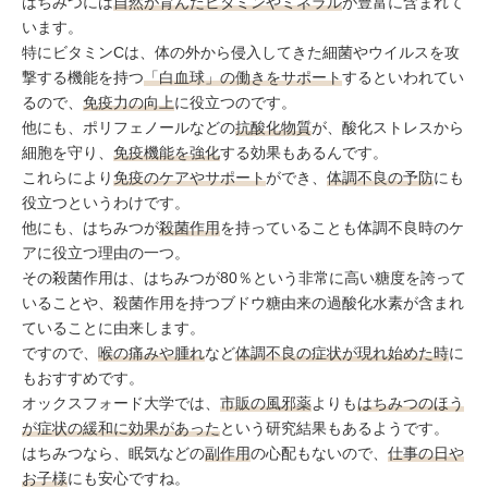
はちみつには
自然が育んだビタミンやミネラル
が豊富に含まれて
います。
特にビタミンCは、体の外から侵入してきた細菌やウイルスを攻
撃する機能を持つ
「白血球」の働きをサポート
するといわれてい
るので、
免疫力の向上
に役立つのです。
他にも、ポリフェノールなどの
抗酸化物質
が、酸化ストレスから
細胞を守り、
免疫機能を強化
する効果もあるんです。
これらにより
免疫のケアやサポート
ができ、
体調不良の予防
にも
役立つというわけです。
他にも、はちみつが
殺菌作用
を持っていることも体調不良時のケ
アに役立つ理由の一つ。
その殺菌作用は、はちみつが80％という非常に高い糖度を誇って
いることや、殺菌作用を持つブドウ糖由来の過酸化水素が含まれ
ていることに由来します。
ですので、
喉の痛みや腫れ
など
体調不良の症状が現れ始めた時
に
もおすすめです。
オックスフォード大学では、
市販の風邪薬
よりも
はちみつのほう
が症状の緩和に効果があった
という研究結果もあるようです。
はちみつなら、眠気などの
副作用
の心配もないので、
仕事の日や
お子様
にも安心ですね。