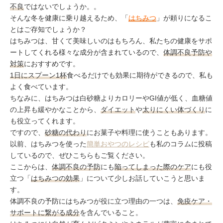
ミューズへの伝
言
不良
ではないでしょうか。。
コラム
そんな冬を健康に乗り越えるため、「
はちみつ
」が頼りになるこ
とはご存知でしょうか？
はちみつは、甘くて美味しいのはもちろん、私たちの健康をサポ
ートしてくれる様々な成分が含まれているので、
体調不良予防や
対策
におすすめです。
1日にスプーン1杯
食べるだけでも効果に期待ができるので、私も
よく食べています。
ちなみに、はちみつは白砂糖よりカロリーやGI値が低く、血糖値
の上昇も緩やかなことから、
ダイエット
や
太りにくい体づくり
に
も役立ってくれます。
ですので、
砂糖の代わり
にお菓子や料理に使うこともあります。
以前、はちみつを使った
簡単おやつのレシピ
も私のコラムに投稿
しているので、ぜひこちらもご覧ください。
ここからは、
体調不良の予防
にも
陥ってしまった際のケア
にも役
立つ「
はちみつの効果
」について少しお話していこうと思いま
す。
体調不良の予防にはちみつが役に立つ理由の一つは、
免疫ケア・
サポートに繋がる成分
を含んでいること。