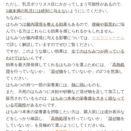
ただし、乳児ボツリヌス症にかかってしまう可能性があるので、
1歳未満の乳児には絶対に与えない
ようにしてください。
ちなみに…
はちみつは
腸内環境を整える効果
もあるので、
便秘や肌荒れ
に悩
んでいる方はこれらにも効果を感じられるかもしれません。
はちみつが腸内環境に与える影響については、
リセラジャーナル
で詳しく解説していますのでぜひご覧ください。
ですが、このような嬉しい効果は、
全てのはちみつが持っている
わけではない
んです。
効果を最大限発揮してくれるはちみつを選ぶためには、「
高熱処
理
を行っていないか」「
混ぜ物
をしていないか」の2つを意識し
てください。
はちみつの持つ一部の栄養素には、
熱に弱い
ものも。
また、天然のはちみつに水飴や砂糖など混ぜ物を足して加工して
販売されているものは、
はちみつ本来の栄養価を大きく損なって
いる可能性
があるからです。
はちみつ本来の栄養素を摂取したい方は、購入前には成分表示な
どをしっかり確認し、「
高熱処理
を行っていないか」「
混ぜ物
を
していないか」を見極めて選ぶようにしてくださいね。