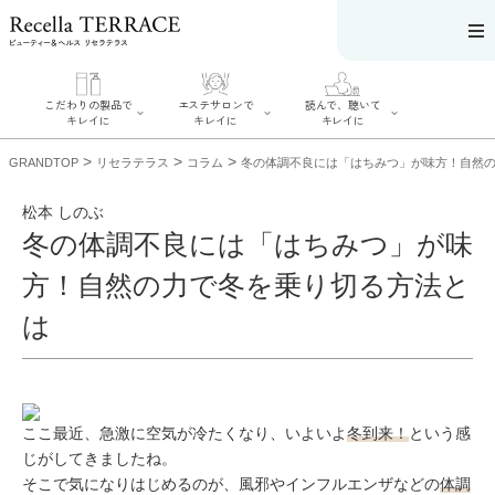
こだわりの製品で
エステサロンで
読んで、聴いて
キレイに
キレイに
キレイに
>
>
>
GRANDTOP
リセラテラス
コラム
冬の体調不良には「はちみつ」が味方！自然
松本 しのぶ
冬の体調不良には「はちみつ」が味
エステサロンで
こだわりの製品
読んで、聴いてキ
方！自然の力で冬を乗り切る方法と
キレイに
でキレイに
レイに
リフティング認
SERIES#01 私た
リセラジャーナ
は
定者在籍サロン
ちについて
ル
を探す
SERIES#02 水へ
糖質制限レシピ
肌改善のプロが
のこだわり
一覧
いるサロンを探
SERIES#03 無
奥迫協子スペシ
す
添加化粧品につ
ャルコンテンツ
リフティング認
いて
お悩みから記事
定とは？
を探す
ここ最近、急激に空気が冷たくなり、いよいよ
冬到来！
という感
肌改善のプロと
ニキビ
日焼け
首
は？
じがしてきましたね。
のしわ
敏感肌
た
るみ
シミ
そこで気になりはじめるのが、風邪やインフルエンザなどの
体調