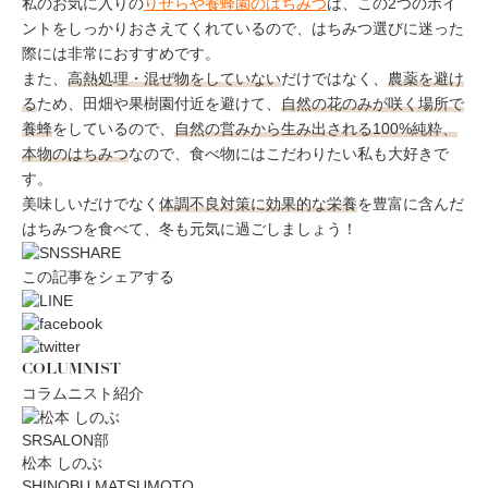
私のお気に入りの
りせらや養蜂園のはちみつ
は、この2つのポイ
ントをしっかりおさえてくれているので、はちみつ選びに迷った
際には非常におすすめです。
また、
高熱処理・混ぜ物をしていない
だけではなく、
農薬を避け
る
ため、田畑や果樹園付近を避けて、
自然の花のみが咲く場所で
養蜂
をしているので、
自然の営みから生み出される100%純粋、
本物のはちみつ
なので、食べ物にはこだわりたい私も大好きで
す。
美味しいだけでなく
体調不良対策に効果的な栄養
を豊富に含んだ
はちみつを食べて、冬も元気に過ごしましょう！
この記事をシェアする
COLUMNIST
コラムニスト紹介
SRSALON部
松本 しのぶ
SHINOBU MATSUMOTO