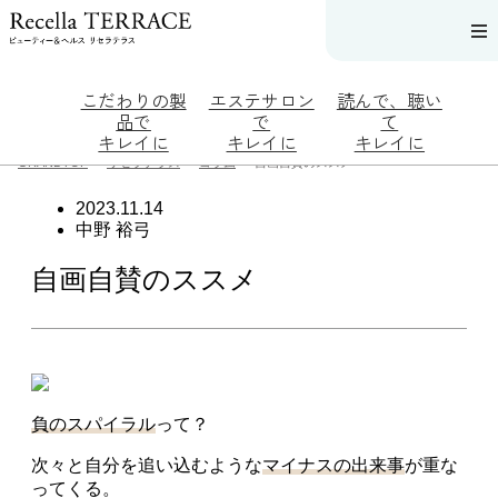
こだわりの製
エステサロン
読んで、聴い
品で
で
て
キレイに
キレイに
キレイに
>
>
>
GRANDTOP
リセラテラス
コラム
自画自賛のススメ
2023.11.14
こだわりの製
エステサロン
読んで、聴いて
中野 裕弓
品でキレイに
でキレイに
キレイに
SERIES#01
リフティ
リセラジ
自画自賛のススメ
私たちに
ング認定
ャーナル
ついて
者在籍サ
糖質制限
SERIES#02
ロンを探
レシピ一
水へのこ
す
覧
だわり
肌改善の
奥迫協子
SERIES#03
プロがい
スペシャ
無添加化
るサロン
ルコンテ
粧品につ
を探す
ンツ
負のスパイラル
って？
いて
リフティ
お悩みか
ング認定
ら記事を
とは？
探す
次々と自分を追い込むような
マイナスの出来事
が重な
肌改善の
ニキビ
日
ってくる。