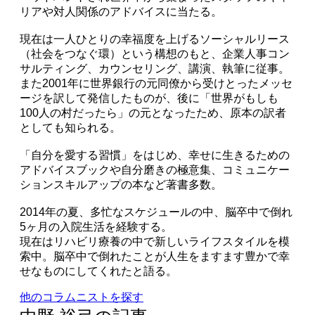
リアや対人関係のアドバイスに当たる。
現在は一人ひとりの幸福度を上げるソーシャルリース
（社会をつなぐ環）という構想のもと、企業人事コン
サルティング、カウンセリング、講演、執筆に従事。
また2001年に世界銀行の元同僚から受けとったメッセ
ージを訳して発信したものが、後に「世界がもしも
100人の村だったら」の元となったため、原本の訳者
としても知られる。
「自分を愛する習慣」をはじめ、幸せに生きるための
アドバイスブックや自分磨きの極意集、コミュニケー
ションスキルアップの本など著書多数。
2014年の夏、多忙なスケジュールの中、脳卒中で倒れ
5ヶ月の入院生活を経験する。
現在はリハビリ療養の中で新しいライフスタイルを模
索中。脳卒中で倒れたことが人生をますます豊かで幸
せなものにしてくれたと語る。
他のコラムニストを探す