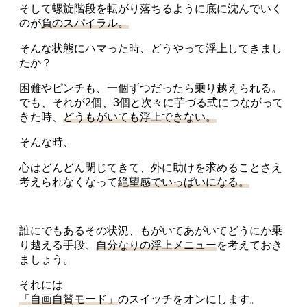
プロと
焼け
首の
そして螺旋階段を転がり落ちるように底に沈んでいく
は？
しわ
敏感
のが
負のスパイラル。
肌
たるみ
シミ
そんな状態にハマった時、どうやって浮上してきまし
ミューズ
への伝言
たか？
コラム
困難やピンチも、一個ずつだったら乗り越えられる。
でも、それが2個、3個と次々に芋づる式につながって
きた時、
どうもがいても浮上できない。
そんな時、
心はどんどん閉じてきて、外に助けを求めることさえ
考えられなくなって
絶望感でいっぱいになる。
誰にでもあるその状況、もがいてあがいてどうにか乗
り越える手段、
自分なりの浮上メニュー
を考えておき
ましょう。
それには
「自画自賛モード」
のスイッチをオンにします。