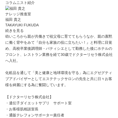
コラムニスト紹介
ナレッジ推進室
福田 貴之
TAKAYUKI FUKUDA
続きを見る
幼いころから親が共働きで祖父母に育ててもらうなか、親の寡黙
に働く背中をみて『自分も家族の役に立ちたい！』と料理に目覚
め、高校卒業後調理師・パティシエとして勤務した後にホテルの
フロント、レストラン業務を経て30歳でドクターリセラ株式会社
へ入社。
化粧品を通して「美と健康と地球環境を守る」為にエグゼグティ
ブアドバイザーとしてエステテックサロンの先生と共に日々お客
様を綺麗にする為に奮闘しています。
【ドクターリセラ株式会社】
・遺伝子ダイエットサプリ サポート室
・お客様肌相談室長
・通販テレフォンサポーター責任者