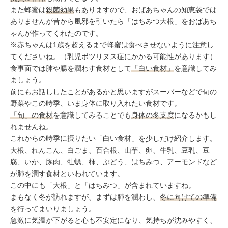
また蜂蜜は
殺菌効果
もありますので、おばあちゃんの知恵袋では
ありませんが昔から風邪を引いたら「はちみつ大根」をおばあち
ゃんが作ってくれたのです。
※赤ちゃんは1歳を超えるまで蜂蜜は食べさせないように注意し
てくださいね。（乳児ボツリヌス症にかかる可能性があります）
食事面では肺や腸を潤わす食材として
「白い食材」
を意識してみ
ましょう。
前にもお話ししたことがあるかと思いますがスーパーなどで旬の
野菜やこの時季、いま身体に取り入れたい食材です。
「旬」の食材
を意識してみることでも
身体の冬支度
になるかもし
れませんね。
これからの時季に摂りたい「白い食材」を少しだけ紹介します。
大根、れんこん、白ごま、百合根、山芋、卵、牛乳、豆乳、豆
腐、いか、豚肉、牡蠣、柿、ぶどう、はちみつ、アーモンドなど
が肺を潤す食材といわれています。
この中にも「大根」と「はちみつ」が含まれていますね。
まもなく冬が訪れますが、まずは肺を潤わし、
冬に向けての準備
を行ってまいりましょう。
急激に気温が下がると心も不安定になり、気持ちが沈みやすく、