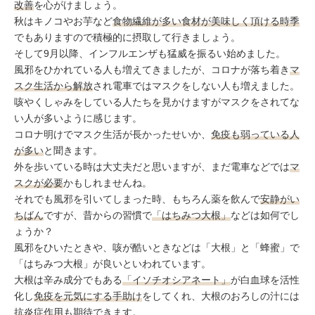
改善
を心がけましょう。
秋はキノコやお芋など
食物繊維が多い食材が美味しく頂ける時季
でもありますので積極的に摂取して行きましょう。
そして9月以降、インフルエンザも猛威を振るい始めました。
風邪をひかれている人も増えてきましたが、コロナが落ち着き
マ
スク生活から解放
され電車ではマスクをしない人も増えました。
咳やくしゃみをしている人たちを見かけますがマスクをされてな
い人が多いように感じます。
コロナ明けでマスク生活が長かったせいか、
免疫も弱っている人
が多い
と聞きます。
外を歩いている時は大丈夫だと思いますが、まだ電車などでは
マ
スクが必要
かもしれませんね。
それでも風邪を引いてしまった時、もちろん薬を飲んで
安静がい
ちばん
ですが、昔からの習慣で
「はちみつ大根」
などは如何でし
ょうか？
風邪をひいたときや、咳が酷いときなどは「大根」と「蜂蜜」で
「はちみつ大根」が良いといわれています。
大根は辛み成分でもある
「イソチオシアネート」
が白血球を活性
化し
免疫を元気にする手助け
をしてくれ、大根のおろしの汁には
抗炎症作用
も期待できます。