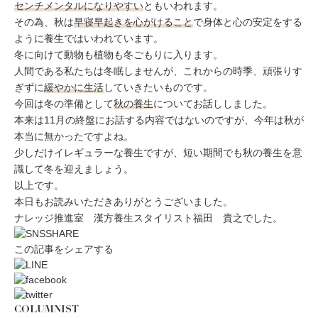
センチメンタルになりやすい
ともいわれます。
その為、秋は
早寝早起きを心がけること
で身体と心の安定をする
ように養生ではいわれています。
冬に向けて動物も植物も冬ごもりに入ります。
人間である私たちは冬眠しませんが、これからの時季、頑張りす
ぎずに
緩やかに生活
していきたいものです。
今回は冬の準備として
秋の養生
についてお話ししました。
本来は11月の終盤にお話する内容ではないのですが、今年は秋が
本当に無かったですよね。
少しだけイレギュラーな養生ですが、短い期間でも秋の養生を意
識して冬を迎えましょう。
以上です。
本日もお読みいただきありがとうございました。
ナレッジ推進室 漢方養生スタイリスト福田 貴之でした。
この記事をシェアする
COLUMNIST