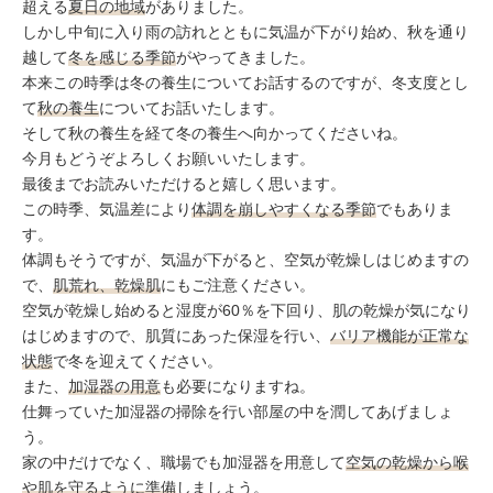
ミューズへの伝
超える
夏日の地域
がありました。
言
コラム
しかし中旬に入り雨の訪れとともに気温が下がり始め、秋を通り
越して
冬を感じる季節
がやってきました。
本来この時季は冬の養生についてお話するのですが、冬支度とし
て
秋の養生
についてお話いたします。
そして秋の養生を経て冬の養生へ向かってくださいね。
今月もどうぞよろしくお願いいたします。
最後までお読みいただけると嬉しく思います。
この時季、気温差により
体調を崩しやすくなる季節
でもありま
す。
体調もそうですが、気温が下がると、空気が乾燥しはじめますの
で、
肌荒れ、乾燥肌
にもご注意ください。
空気が乾燥し始めると湿度が60％を下回り、肌の乾燥が気になり
はじめますので、肌質にあった保湿を行い、
バリア機能が正常な
状態
で冬を迎えてください。
また、
加湿器の用意
も必要になりますね。
仕舞っていた加湿器の掃除を行い部屋の中を潤してあげましょ
う。
家の中だけでなく、職場でも加湿器を用意して
空気の乾燥から喉
や肌を守るように準備
しましょう。