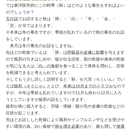
では東洋医学的にこの時季（秋）はどのような養生をすればよい
のでしょうか？
五行説
でお話すると秋は「肺」・「白」・「辛」・「金」・
「悲」が当てはまります。
※本来は冬の養生ですが、季節が乱れているので秋の養生のお話
をしています。
来月は冬の養生のお話をしますね。
先ほどの乾燥でいえば、「肺」は
呼吸器や皮膚に影響
を与えます
ので風邪の引きはじめや、咳が出る症状、肌の乾燥や身体の乾燥
が気になる人は
「白」の食材
を食べることで身体を潤わし、症状
を軽減できると考えられています。
そしてもう少し詳しく説明すると「秋」を六淫（ろくいん）でい
えば
燥邪（そうじゃ）
とよび、
本来は10月までのトラブル
なので
すが、今年は季節も乱れていますので11月も終わり12月に入ろ
うとしていますが燥邪の話をしていきます。
燥邪が体に侵入すると、空咳・便秘・髪の毛や皮膚の乾燥などの
症状が起こります。
先ほどお話しした乾燥により風邪やインフルエンザなどを受けや
すい環境の為、白い食材で
肺を潤す必要
があり、腸も潤して
便通