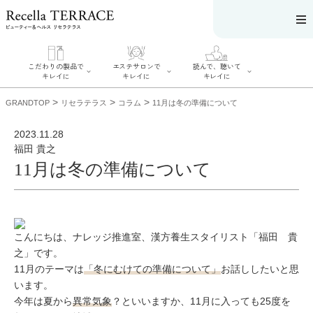
こだわりの製品で
エステサロンで
読んで、聴いて
キレイに
キレイに
キレイに
>
>
>
GRANDTOP
リセラテラス
コラム
11月は冬の準備について
2023.11.28
福田 貴之
11月は冬の準備について
エステサロンで
こだわりの製品
読んで、聴いてキ
キレイに
でキレイに
レイに
リフティング認
SERIES#01 私た
リセラジャーナ
定者在籍サロン
ちについて
ル
を探す
SERIES#02 水へ
糖質制限レシピ
肌改善のプロが
のこだわり
一覧
いるサロンを探
こんにちは、ナレッジ推進室、漢方養生スタイリスト「福田 貴
SERIES#03 無
奥迫協子スペシ
す
添加化粧品につ
ャルコンテンツ
之」です。
リフティング認
いて
お悩みから記事
定とは？
11月のテーマは
「冬にむけての準備について」
お話ししたいと思
を探す
肌改善のプロと
ニキビ
日焼け
首
は？
います。
のしわ
敏感肌
た
今年は夏から
異常気象
？といいますか、11月に入っても25度を
るみ
シミ