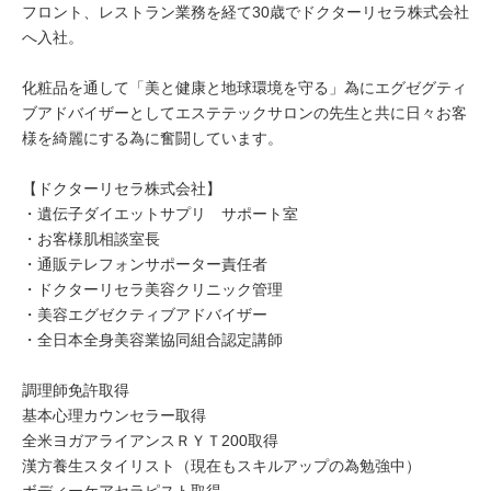
フロント、レストラン業務を経て30歳でドクターリセラ株式会社
へ入社。
化粧品を通して「美と健康と地球環境を守る」為にエグゼグティ
ブアドバイザーとしてエステテックサロンの先生と共に日々お客
様を綺麗にする為に奮闘しています。
【ドクターリセラ株式会社】
・遺伝子ダイエットサプリ サポート室
・お客様肌相談室長
・通販テレフォンサポーター責任者
・ドクターリセラ美容クリニック管理
・美容エグゼクティブアドバイザー
・全日本全身美容業協同組合認定講師
調理師免許取得
基本心理カウンセラー取得
全米ヨガアライアンスＲＹＴ200取得
漢方養生スタイリスト（現在もスキルアップの為勉強中）