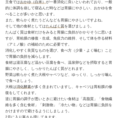
主食では
おかゆ（白米）
が一番消化に良いといわれており、一般
的に体調を崩して寝込んだ時などは胃腸にやさしい、おかゆを食
べることが多いかと思います。
また、軟らかく煮たうどんなども胃腸にやさしいですよね。
そして他の食材としては
たんぱく質
を選びましょう。
たんぱく質は食材だけをみると胃腸に負担がかかりそうに思いま
すが、胃粘膜の修復・生成、免疫力の維持、そして体を作る材料
（アミノ酸）の補給のために必要です。
消化しやすく良質なものを選び、食べ方（少量・よく噛む）こと
で胃腸の負担を減らします。
食材は湯豆腐など温かい豆腐を食べ、温泉卵などを摂取すると胃
腸にやさしく、しっかりたんぱく質がとれます。
野菜は軟らかく煮た大根やャベツなど、ゆっくり、しっかり噛ん
で食べましょう。
大根は
消化酵素
が多く含まれていますし、キャベツは胃粘膜の修
復をしてくれます。
逆に胃腸の調子が悪いときに避けたい食材は「高脂質」「食物繊
維を多く含む食材」「刺激物」「冷たい物」などは胃腸に負担を
かけますので避けるようにしましょう。
2月に入り寒さも増してきます。