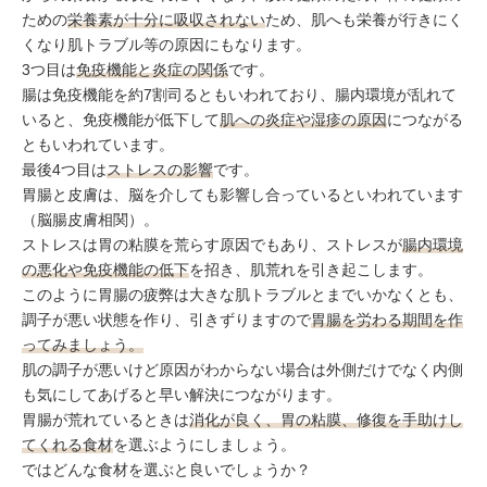
ための
栄養素が十分に吸収されない
ため、肌へも栄養が行きにく
くなり肌トラブル等の原因にもなります。
3つ目は
免疫機能と炎症の関係
です。
腸は免疫機能を約7割司るともいわれており、腸内環境が乱れて
いると、免疫機能が低下して
肌への炎症や湿疹の原因
につながる
ともいわれています。
最後4つ目は
ストレスの影響
です。
胃腸と皮膚は、脳を介しても影響し合っているといわれています
（脳腸皮膚相関）。
ストレスは胃の粘膜を荒らす原因でもあり、ストレスが
腸内環境
の悪化や免疫機能の低下
を招き、肌荒れを引き起こします。
このように胃腸の疲弊は大きな肌トラブルとまでいかなくとも、
調子が悪い状態を作り、引きずりますので
胃腸を労わる期間を作
ってみましょう。
肌の調子が悪いけど原因がわからない場合は外側だけでなく内側
も気にしてあげると早い解決につながります。
胃腸が荒れているときは
消化が良く、胃の粘膜、修復を手助けし
てくれる食材
を選ぶようにしましょう。
ではどんな食材を選ぶと良いでしょうか？