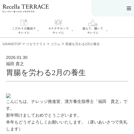
こだわりの製品で
エステサロンで
読んで、聴いて
キレイに
キレイに
キレイに
>
>
>
GRANDTOP
リセラテラス
コラム
胃腸を労わる2月の養生
2026.01.30
福田 貴之
胃腸を労わる2月の養生
エステサロンで
こだわりの製品
読んで、聴いてキ
キレイに
でキレイに
レイに
リフティング認
SERIES#01 私た
リセラジャーナ
定者在籍サロン
ちについて
ル
を探す
SERIES#02 水へ
糖質制限レシピ
肌改善のプロが
のこだわり
一覧
いるサロンを探
こんにちは、ナレッジ推進室、漢方養生指導士「福田 貴之」で
SERIES#03 無
奥迫協子スペシ
す
添加化粧品につ
ャルコンテンツ
す。
リフティング認
いて
お悩みから記事
定とは？
新年明けましておめでとうございます。
を探す
肌改善のプロと
ニキビ
日焼け
首
は？
本年もどうぞよろしくお願いいたします。（遅いあいさつで失礼
のしわ
敏感肌
た
します）
るみ
シミ