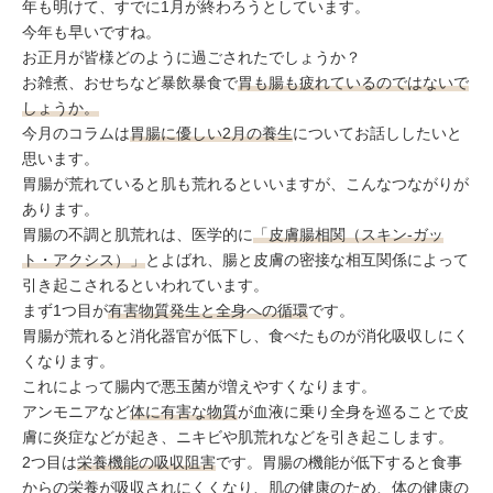
ミューズへの伝
年も明けて、すでに1月が終わろうとしています。
言
コラム
今年も早いですね。
お正月が皆様どのように過ごされたでしょうか？
お雑煮、おせちなど暴飲暴食で
胃も腸も疲れているのではないで
しょうか。
今月のコラムは
胃腸に優しい2月の養生
についてお話ししたいと
思います。
胃腸が荒れていると肌も荒れるといいますが、こんなつながりが
あります。
胃腸の不調と肌荒れは、医学的に
「皮膚腸相関（スキン-ガッ
ト・アクシス）」
とよばれ、腸と皮膚の密接な相互関係によって
引き起こされるといわれています。
まず1つ目が
有害物質発生と全身への循環
です。
胃腸が荒れると消化器官が低下し、食べたものが消化吸収しにく
くなります。
これによって腸内で悪玉菌が増えやすくなります。
アンモニアなど
体に有害な物質
が血液に乗り全身を巡ることで皮
膚に炎症などが起き、ニキビや肌荒れなどを引き起こします。
2つ目は
栄養機能の吸収阻害
です。胃腸の機能が低下すると食事
からの栄養が吸収されにくくなり、肌の健康のため、体の健康の