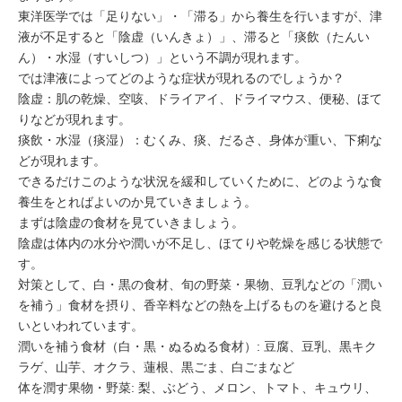
東洋医学では「足りない」・「滞る」から養生を行いますが、津
液が不足すると「陰虚（いんきょ）」、滞ると「痰飲（たんい
ん）・水湿（すいしつ）」という不調が現れます。
では津液によってどのような症状が現れるのでしょうか？
陰虚：肌の乾燥、空咳、ドライアイ、ドライマウス、便秘、ほて
りなどが現れます。
痰飲・水湿（痰湿）：むくみ、痰、だるさ、身体が重い、下痢な
どが現れます。
できるだけこのような状況を緩和していくために、どのような食
養生をとればよいのか見ていきましょう。
まずは陰虚の食材を見ていきましょう。
陰虚は体内の水分や潤いが不足し、ほてりや乾燥を感じる状態で
す。
対策として、白・黒の食材、旬の野菜・果物、豆乳などの「潤い
を補う」食材を摂り、香辛料などの熱を上げるものを避けると良
いといわれています。
潤いを補う食材（白・黒・ぬるぬる食材）: 豆腐、豆乳、黒キク
ラゲ、山芋、オクラ、蓮根、黒ごま、白ごまなど
体を潤す果物・野菜: 梨、ぶどう、メロン、トマト、キュウリ、