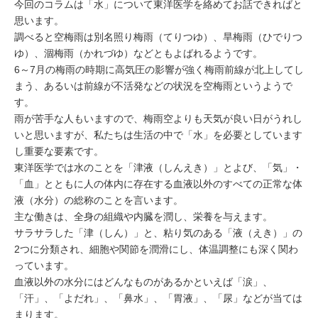
ミューズへの伝
今回のコラムは「水」について東洋医学を絡めてお話できればと
言
コラム
思います。
調べると空梅雨は別名照り梅雨（てりつゆ）、旱梅雨（ひでりつ
ゆ）、涸梅雨（かれづゆ）などともよばれるようです。
6～7月の梅雨の時期に高気圧の影響が強く梅雨前線が北上してし
まう、あるいは前線が不活発などの状況を空梅雨というようで
す。
雨が苦手な人もいますので、梅雨空よりも天気が良い日がうれし
いと思いますが、私たちは生活の中で「水」を必要としています
し重要な要素です。
東洋医学では水のことを「津液（しんえき）」とよび、「気」・
「血」とともに人の体内に存在する血液以外のすべての正常な体
液（水分）の総称のことを言います。
主な働きは、全身の組織や内臓を潤し、栄養を与えます。
サラサラした「津（しん）」と、粘り気のある「液（えき）」の
2つに分類され、細胞や関節を潤滑にし、体温調整にも深く関わ
っています。
血液以外の水分にはどんなものがあるかといえば「涙」、
「汗」、「よだれ」、「鼻水」、「胃液」、「尿」などが当ては
まります。