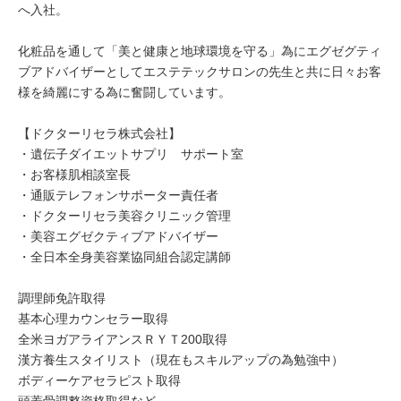
へ入社。
化粧品を通して「美と健康と地球環境を守る」為にエグゼグティ
ブアドバイザーとしてエステテックサロンの先生と共に日々お客
様を綺麗にする為に奮闘しています。
【ドクターリセラ株式会社】
・遺伝子ダイエットサプリ サポート室
・お客様肌相談室長
・通販テレフォンサポーター責任者
・ドクターリセラ美容クリニック管理
・美容エグゼクティブアドバイザー
・全日本全身美容業協同組合認定講師
調理師免許取得
基本心理カウンセラー取得
全米ヨガアライアンスＲＹＴ200取得
漢方養生スタイリスト（現在もスキルアップの為勉強中）
ボディーケアセラピスト取得