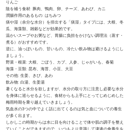
りんご
陰を補う食材: 豚肉、鴨肉、卵、チーズ、あわび、カニ
潤腸作用のあるもの: はちみつ
痰や湿（余分な水分）を排出する「痰湿」タイプには、大根、冬
瓜、海藻類、雑穀などが効果的です。
温かいスープやお粥など、胃腸に負担をかけない調理法（蒸す・
煮る）がおすすめです。
逆に、油っぽいもの、甘いもの、冷たい飲み物は避けるようにし
ましょう。
野菜・根菜: 大根、ごぼう、カブ、人参、じゃがいも、春菊
海藻・豆類: 昆布、海苔、小豆、大豆
その他: 生姜、きび、あわ
飲み物: 白湯、生姜湯
暑くなると水分を欲しますが、水分の取り方に注意し必要な水分
を身体に巡らせるように、食材からも上手にとってじめじめした
梅雨時期を乗り越えていきましょう。
気血水の3つの中でよく話に出てくるのは気と血についての養生
が多く出ます。
しかしこの時期からは水に目を向けることで体や肌の調子を整え
ていくことができますので、いつもより意識して津液の食養生を