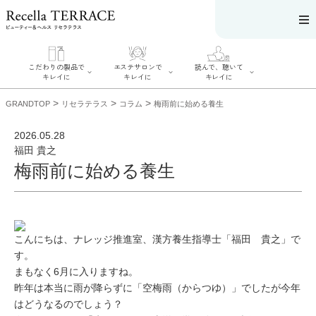
こだわりの製品で
エステサロンで
読んで、聴いて
キレイに
キレイに
キレイに
>
>
>
GRANDTOP
リセラテラス
コラム
梅雨前に始める養生
2026.05.28
福田 貴之
梅雨前に始める養生
エステサロンで
こだわりの製品
読んで、聴いてキ
キレイに
でキレイに
レイに
リフティング認
SERIES#01 私た
リセラジャーナ
定者在籍サロン
ちについて
ル
を探す
SERIES#02 水へ
糖質制限レシピ
肌改善のプロが
のこだわり
一覧
いるサロンを探
こんにちは、ナレッジ推進室、漢方養生指導士「福田 貴之」で
SERIES#03 無
奥迫協子スペシ
す
添加化粧品につ
ャルコンテンツ
す。
リフティング認
いて
お悩みから記事
定とは？
まもなく6月に入りますね。
を探す
肌改善のプロと
ニキビ
日焼け
首
は？
昨年は本当に雨が降らずに「空梅雨（からつゆ）」でしたが今年
のしわ
敏感肌
た
はどうなるのでしょう？
るみ
シミ