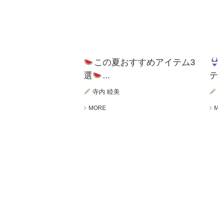
この夏おすすめアイテム3
選
...
テ
寺内 睦美
MORE