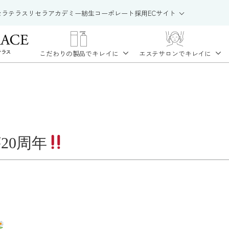
セラテラス
リセラアカデミー
紡生
コーポレート
採用
ECサイト
こだわりの製品で
キレイに
エステサロンで
キレイに
20周年