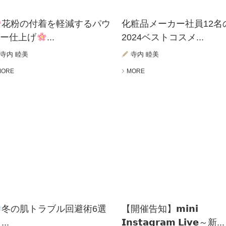
花粉の付着を軽減するパウ
化粧品メーカー社員12名
ダー仕上げ
...
2024ベストコスメ...
寺内 睦美
寺内 睦美
MORE
MORE
冬の肌トラブル回避術6選
【開催告知】𝗺𝗶𝗻𝗶
...
𝗜𝗻𝘀𝘁𝗮𝗴𝗿𝗮𝗺 𝗟𝗶𝘃𝗲～新...