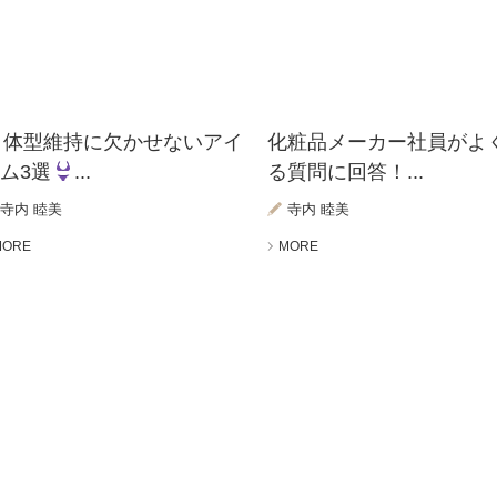
体型維持に欠かせないアイ
化粧品メーカー社員がよ
ム3選
...
る質問に回答！...
寺内 睦美
寺内 睦美
MORE
MORE