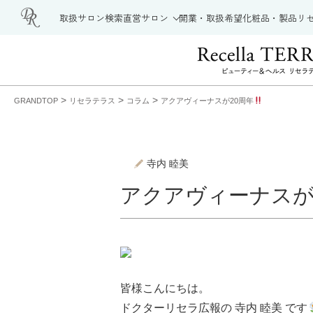
取扱サロン検索
直営サロン
開業・取扱希望
化粧品・製品
リ
>
>
>
GRANDTOP
リセラテラス
コラム
アクアヴィーナスが20周年
寺内 睦美
アクアヴィーナスが
皆様こんにちは。
ドクターリセラ広報の 寺内 睦美 です