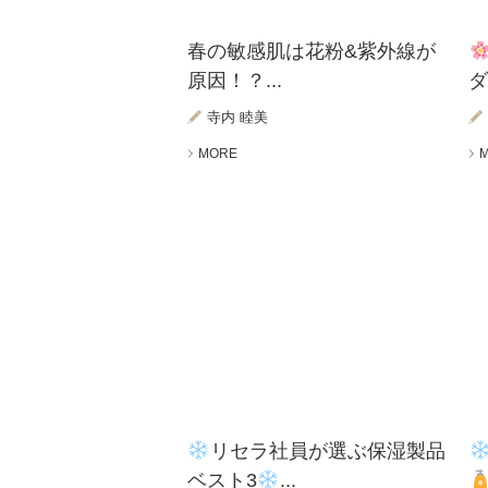
春の敏感肌は花粉&紫外線が
原因！？...
寺内 睦美
MORE
リセラ社員が選ぶ保湿製品
ベスト3
...