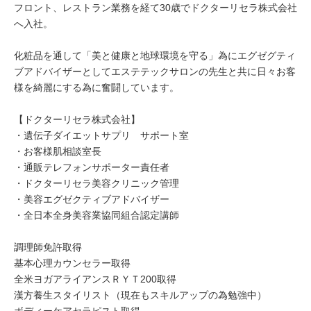
フロント、レストラン業務を経て30歳でドクターリセラ株式会社
へ入社。
化粧品を通して「美と健康と地球環境を守る」為にエグゼグティ
ブアドバイザーとしてエステテックサロンの先生と共に日々お客
様を綺麗にする為に奮闘しています。
【ドクターリセラ株式会社】
・遺伝子ダイエットサプリ サポート室
・お客様肌相談室長
・通販テレフォンサポーター責任者
・ドクターリセラ美容クリニック管理
・美容エグゼクティブアドバイザー
・全日本全身美容業協同組合認定講師
調理師免許取得
基本心理カウンセラー取得
全米ヨガアライアンスＲＹＴ200取得
漢方養生スタイリスト（現在もスキルアップの為勉強中）