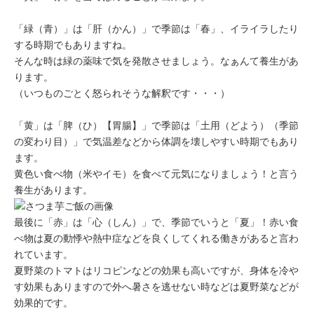
「緑（青）」
は
「肝（かん）」
で季節は
「春」
、イライラしたり
する時期でもありますね。
そんな時は緑の薬味で気を発散させましょう。なぁんて養生があ
ります。
（いつものごとく怒られそうな解釈です・・・）
「黄」
は
「脾（ひ）【胃腸】」
で季節は
「土用（どよう）（季節
の変わり目）」
で気温差などから体調を壊しやすい時期でもあり
ます。
黄色い食べ物（米やイモ）を食べて元気になりましょう！と言う
養生があります。
最後に
「赤」
は
「心（しん）」
で、季節でいうと
「夏」
！赤い食
べ物は夏の動悸や熱中症などを良くしてくれる働きがあると言わ
れています。
夏野菜のトマトはリコピンなどの効果も高いですが、身体を冷や
す効果もありますので外へ暑さを逃せない時などは夏野菜などが
効果的です。