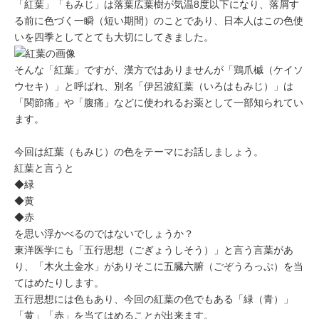
「紅葉」「もみじ」
は落葉広葉樹が気温8度以下になり、落屑す
る前に色づく一瞬（短い期間）のことであり、日本人はこの色使
いを四季としてとても大切にしてきました。
そんな「紅葉」ですが、漢方ではありませんが
「鶏爪槭（ケイソ
ウセキ）」
と呼ばれ、別名「伊呂波紅葉（いろはもみじ）」は
「関節痛」
や
「腹痛」
などに使われるお薬として一部知られてい
ます。
今回は
紅葉（もみじ）の色
をテーマにお話しましょう。
紅葉と言うと
◆緑
◆黄
◆赤
を思い浮かべるのではないでしょうか？
東洋医学にも
「五行思想（ごぎょうしそう）」
と言う言葉があ
り、「木火土金水」がありそこに五臓六腑（ごぞうろっぷ）を当
てはめたりします。
五行思想には色もあり、今回の紅葉の色でもある
「緑（青）」
「黄」「赤」
を当てはめることが出来ます。