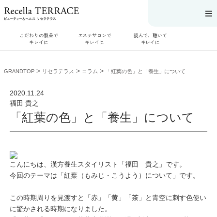
こだわりの製品で
エステサロンで
読んで、聴いて
キレイに
キレイに
キレイに
こだわりの製品
エステサロンで
読んで、聴いてキ
でキレイに
キレイに
レイに
>
>
>
GRANDTOP
リセラテラス
コラム
「紅葉の色」と「養生」について
SERIES#01 私た
リフティング認
リセラジャーナ
ちについて
定者在籍サロン
ル
SERIES#02 水へ
を探す
糖質制限レシピ
2020.11.24
のこだわり
肌改善のプロが
一覧
福田 貴之
SERIES#03 無
いるサロンを探
奥迫協子スペシ
添加化粧品につ
す
ャルコンテンツ
「紅葉の色」と「養生」について
いて
リフティング認
お悩みから記事
定とは？
を探す
肌改善のプロと
ニキビ
日焼け
首
は？
のしわ
敏感肌
た
るみ
シミ
ミューズへの伝
言
こんにちは、漢方養生スタイリスト「福田 貴之」です。
コラム
今回のテーマは
「紅葉（もみじ・こうよう）について」
です。
この時期周りを見渡すと「赤」「黄」「茶」と青空に刺す色使い
に驚かされる時期になりました。