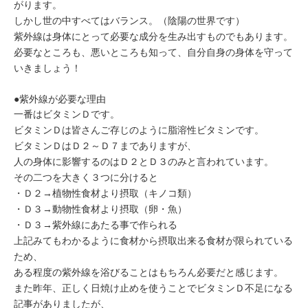
がります。
しかし世の中すべてはバランス。（陰陽の世界です）
紫外線は身体にとって必要な成分を生み出すものでもあります。
必要なところも、悪いところも知って、自分自身の身体を守って
いきましょう！
●紫外線が必要な理由
一番はビタミンＤです。
ビタミンＤは皆さんご存じのように脂溶性ビタミンです。
ビタミンＤはＤ２～Ｄ７までありますが、
人の身体に影響するのはＤ２とＤ３のみと言われています。
その二つを大きく３つに分けると
・Ｄ２→植物性食材より摂取（キノコ類）
・Ｄ３→動物性食材より摂取（卵・魚）
・Ｄ３→紫外線にあたる事で作られる
上記みてもわかるように食材から摂取出来る食材が限られている
ため、
ある程度の紫外線を浴びることはもちろん必要だと感じます。
また昨年、正しく日焼け止めを使うことでビタミンＤ不足になる
記事がありましたが、