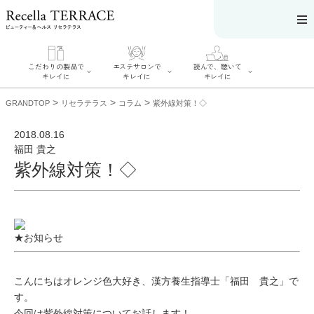
こだわりの製品で
エステサロンで
読んで、聴いて
キレイに
キレイに
キレイに
>
>
>
GRANDTOP
リセラテラス
コラム
紫外線対策！◇
2018.08.16
福田 貴之
紫外線対策！◇
エステサロンで
こだわりの製品
読んで、聴いてキ
キレイに
でキレイに
レイに
リフティング認
SERIES#01 私た
リセラジャーナ
定者在籍サロン
ちについて
ル
を探す
SERIES#02 水へ
糖質制限レシピ
肌改善のプロが
のこだわり
一覧
いるサロンを探
★お知らせ
SERIES#03 無
奥迫協子スペシ
す
添加化粧品につ
ャルコンテンツ
リフティング認
いて
お悩みから記事
定とは？
を探す
肌改善のプロと
こんにちはオレンジ色大好き、漢方養生指導士「福田 貴之」で
ニキビ
日焼け
首
は？
のしわ
敏感肌
た
す。
るみ
シミ
今回は紫外線対策についてお話します！