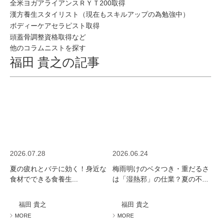
全米ヨガアライアンスＲＹＴ200取得
漢方養生スタイリスト（現在もスキルアップの為勉強中）
ボディーケアセラピスト取得
頭蓋骨調整資格取得など
他のコラムニストを探す
福田 貴之の記事
2026.07.28
2026.06.24
夏の疲れとバテに効く！身近な
梅雨明けのベタつき・重だるさ
食材でできる食養生...
は「湿熱邪」の仕業？夏の不...
福田 貴之
福田 貴之
MORE
MORE