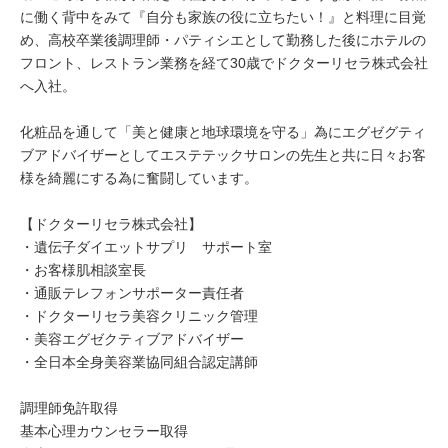
に働く背中をみて『自分も家族の役に立ちたい！』と料理に目覚
め、高校卒業後調理師・パティシエとして勤務した後にホテルの
フロント、レストラン業務を経て30歳でドクターリセラ株式会社
へ入社。
化粧品を通して「美と健康と地球環境を守る」為にエグゼグティ
ブアドバイザーとしてエステテックサロンの先生と共に日々お客
様を綺麗にする為に奮闘しています。
【ドクターリセラ株式会社】
・遺伝子ダイエットサプリ サポート室
・お客様肌相談室長
・通販テレフォンサポーター責任者
・ドクターリセラ美容クリニック管理
・美容エグゼクティブアドバイザー
・全日本全身美容業協同組合認定講師
調理師免許取得
基本心理カウンセラー取得