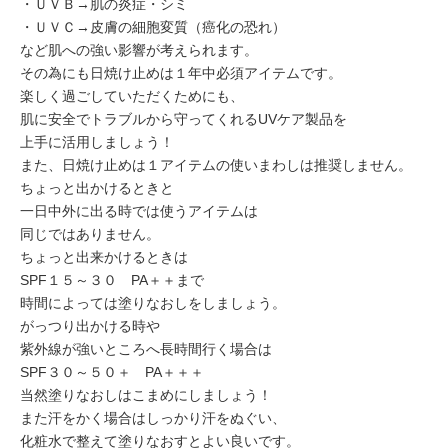
・ＵＶＢ→肌の炎症・シミ
・ＵＶＣ→皮膚の細胞変質（癌化の恐れ）
など肌への強い影響が考えられます。
その為にも日焼け止めは１年中必須アイテムです。
楽しく過ごしていただくためにも、
肌に安全でトラブルから守ってくれるUVケア製品を
上手に活用しましょう！
また、日焼け止めは１アイテムの使いまわしは推奨しません。
ちょっと出かけるときと
一日中外に出る時では使うアイテムは
同じではありません。
ちょっと出来かけるときは
SPF１５～３０ PA＋＋まで
時間によっては塗りなおしをしましょう。
がっつり出かける時や
紫外線が強いところへ長時間行く場合は
SPF３０～５０＋ PA＋＋＋
当然塗りなおしはこまめにしましょう！
また汗をかく場合はしっかり汗をぬぐい、
化粧水で整えて塗りなおすとよい良いです。