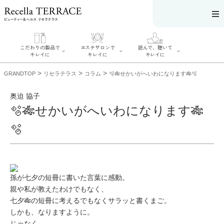
こだわりの製品で
エステサロンで
読んで、聴いて
キレイに
キレイに
キレイに
>
>
>
GRANDTOP
リセラテラス
コラム
🫧🎋せかいがへいわになります🎋🫧
奥迫 協子
🫧🎋せかいがへいわになります🎋
エステサロンで
こだわりの製品
読んで、聴いてキ
🫧
キレイに
でキレイに
レイに
リフティング認
SERIES#01 私た
リセラジャーナ
定者在籍サロン
ちについて
ル
を探す
SERIES#02 水へ
糖質制限レシピ
肌改善のプロが
のこだわり
一覧
いるサロンを探
SERIES#03 無
奥迫協子スペシ
す
孫が七夕の短冊に書いた言葉に感動。
添加化粧品につ
ャルコンテンツ
リフティング認
いて
お悩みから記事
親や私が教えたわけでもなく、
定とは？
を探す
肌改善のプロと
七夕🎋の短冊に考えるでもなくサラッと書くまご。
ニキビ
日焼け
首
は？
のしわ
敏感肌
た
しかも、なりますように。
るみ
シミ
じゃなく