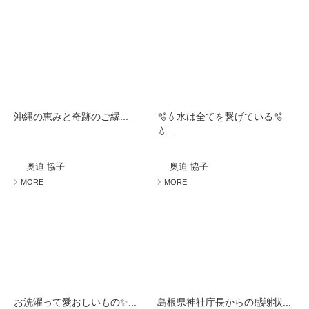
沖縄の恵みと奇跡のご縁...
🫧💧水は全てを繋げている🫧
💧...
奥迫 協子
奥迫 協子
MORE
MORE
お洗濯って愛おしいもの✨...
島根県神社庁長からの感謝状...