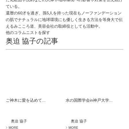
ている。
還暦の60才を過ぎ、孫5人を持った現在もノーファンデーション
の肌でナチュラルに地球環境にも優しく生きる方法を等身大で伝
えるみこころ道、美容会社の取締役としても活動中。
他のコラムニストを探す
奥迫 協子の記事
ご神木に愛を込めて...
水の国際学会in神戸大学...
奥迫 協子
奥迫 協子
MORE
MORE