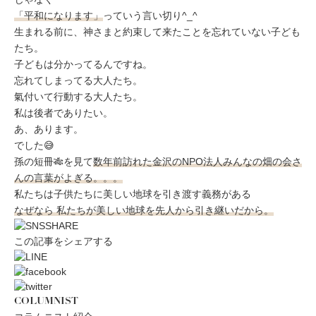
ミューズへの伝
言
「平和になります」
っていう言い切り^_^
コラム
生まれる前に、神さまと約束して来たことを忘れていない子ども
たち。
子どもは分かってるんですね。
忘れてしまってる大人たち。
氣付いて行動する大人たち。
私は後者でありたい。
あ、あります。
でした😅
孫の短冊🎋を見て
数年前訪れた金沢のNPO法人みんなの畑の会さ
んの言葉がよぎる。。。
私たちは子供たちに美しい地球を引き渡す義務がある
なぜなら 私たちが美しい地球を先人から引き継いだから。
この記事をシェアする
COLUMNIST