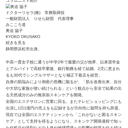
コラムニスト紹介
ドクターリセラ(株) 常務取締役
一般財団法人 りせら財団 代表理事
みこころ道
奥迫 協子
KYOKO OKUSAKO
続きを見る
静岡県浜松市出身。
中高一貫女子校に通うが中学2年で最愛の父が他界、以来奨学金
とアルバイトで高校卒業後、銀行勤務を経て結婚、2児に恵まれ
るも30代でシングルマザーとなり補正下着店を経営。
自身の肌悩みにより倒産の危機に陥るが、「肌を改善出来、自分
や大切な家族が使い続けられる」という観点から安全で結果の出
る天然成分のみの無添加スキンケアを開発。
全国のエステサロンに営業に回る。またテレビショッピングにも
出演し1日1億円の売上をも記録するが方向性に疑問を持ち辞退。
現在では全国のエステティシャンから「これがないと困るスキン
ケア」として支持を得るようになり、スキンケア開発過程で知っ
た化粧品や洗剤などの人体や地球環境への影響や対策を伝え続け