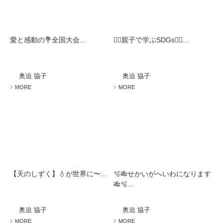
愛と感動の💐全国大会...
🧚‍♀️親子で学ぶSDGs🧚‍♀️...
奥迫 協子
奥迫 協子
MORE
MORE
【天のしずく】💧が世界に〜...
🫧🎋せかいがへいわになります
🎋🫧...
奥迫 協子
奥迫 協子
MORE
MORE