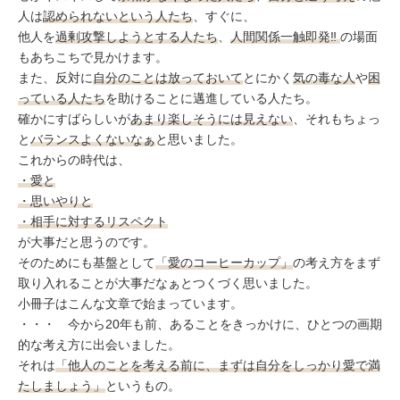
人は
認められないという人たち
、すぐに、
他人を
過剰攻撃しようとする人たち
、
人間関係一触即発‼︎
の場面
もあちこちで見かけます。
また、反対に
自分のことは放っておいて
とにかく
気の毒な人
や
困
っている人たち
を助けることに邁進している人たち。
確かにすばらしいが
あまり楽しそうには見えない
、それもちょっ
と
バランスよくないなぁ
と思いました。
これからの時代は、
・愛と
・思いやりと
・相手に対するリスペクト
が大事だと思うのです。
そのためにも基盤として
「愛のコーヒーカップ」
の考え方をまず
取り入れることが大事だなぁとつくづく思いました。
小冊子はこんな文章で始まっています。
・・・ 今から20年も前、あることをきっかけに、ひとつの画期
的な考え方に出会いました。
それは
「他人のことを考える前に、まずは自分をしっかり愛で満
たしましょう」
というもの。