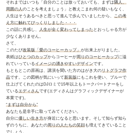
それまではいつも「自分のことは放っておいても、まずは
隣人、
周囲の人
のことを考えましょう」と教えこまれ何の疑いもなく、
人生はそうあるべきと思って進んで歩んでいましたから、
この考
え方に触れてびっくりしました・・・
この話に共感し、
人生が全く変わってしまった
とおっしゃる方が
少なくありません。
さて、
このたび
改装版「愛のコーヒーカップ」
が出来上がりました。
表紙は
ひとつのカップ
からコーヒーが
周りのコーヒーカップ
に溢
れていっている
イメージの湧きやすいデザイン
です。
もともとこの原画は、講演を聞いた方のはがき大の
リトグラフ作
品
です。この図柄が気にいって
新装版
にもこれを使い、ブルーで
仕上げてくれたのはDJロミで15年以上もトークパートナーをし
ている
エディさん
です(エディさんはグラフィックデザイナーが
本業です)。
“まずは自分から”
あなたも是非手に取ってみてください。
自分に
優しい生き方
が身近になると思います。そして知らず知ら
ずのうちに、あなたの
周りの人たちの笑顔
も増えてきていること
でしょう。