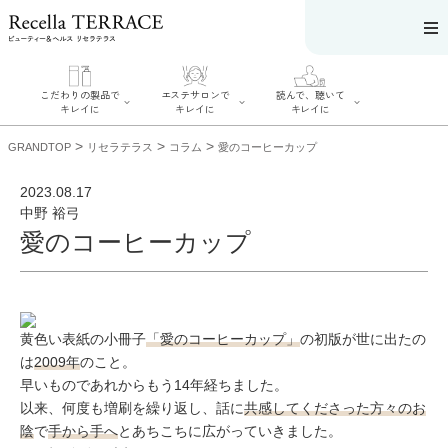
こだわりの製品で
エステサロンで
読んで、聴いて
キレイに
キレイに
キレイに
>
>
>
GRANDTOP
リセラテラス
コラム
愛のコーヒーカップ
2023.08.17
中野 裕弓
愛のコーヒーカップ
エステサロンで
こだわりの製品
読んで、聴いてキ
キレイに
でキレイに
レイに
リフティング認
SERIES#01 私た
リセラジャーナ
定者在籍サロン
ちについて
ル
を探す
SERIES#02 水へ
糖質制限レシピ
肌改善のプロが
のこだわり
一覧
いるサロンを探
黄色い表紙の小冊子
「愛のコーヒーカップ」
の初版が世に出たの
SERIES#03 無
奥迫協子スペシ
す
添加化粧品につ
ャルコンテンツ
は
2009年
のこと。
リフティング認
いて
お悩みから記事
定とは？
早いものであれからもう14年経ちました。
を探す
肌改善のプロと
ニキビ
日焼け
首
は？
以来、何度も増刷を繰り返し、話に
共感してくださった方々のお
のしわ
敏感肌
た
陰
で
手から手へ
とあちこちに広がっていきました。
るみ
シミ