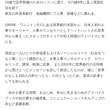
19歳で語学研修のためロンドンに渡り、その後9年に及ぶ英国生
活を経て、
東京の外資系銀行、金融機関にて人事、研修などに携わる。
1993年、ワシントンD.Cにある世界銀行本部から、日本人初の人
事マネージャー、人事カウンセラーとしてヘッドハントされ世界
中から集まったスタッフのキャリアや対人関係のアドバイスに当
たる。
現在は一人ひとりの幸福度を上げるソーシャルリース（社会をつ
なぐ環）という構想のもと、企業人事コンサルティング、カウン
セリング、講演、執筆に従事。 また2001年に世界銀行の元同僚
から受けとったメッセージを訳して発信したものが、後に「世界
がもしも100人の村だったら」の元となったため、原本の訳者と
しても知られる。
「自分を愛する習慣」をはじめ、幸せに生きるためのアドバイス
ブックや自分磨きの極意集、コミュニケーションスキルアップの
本など著書多数。