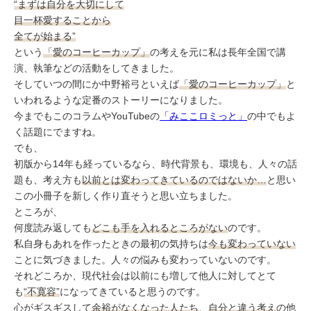
ミューズへの伝
“まずは自分を大切にして
言
コラム
目一杯愛することから
全てが始まる”
という
「愛のコーヒーカップ」
の考えを元に私は長年全国で講
演、執筆などの活動をしてきました。
そしていつの間にか中野裕弓といえば
「愛のコーヒーカップ」
と
いわれるような定番のストーリーになりました。
今までもこのコラムやYouTubeの
「みここロミっと」
の中でもよ
く話題にでますね。
でも、
初版から14年も経っているなら、時代背景も、環境も、人々の話
題も、考え方も
以前とは変わってきているのではないか…
と思い
この小冊子を新しく作り直そうと思い立ちました。
ところが、
何度読み返しても
どこも手を入れるところがない
のです。
私自身もあれを作ったときの最初の気持ちは
今も変わっていない
ことに気づきました。人々の悩みも変わっていないのです。
それどころか、現代社会は以前にも増して他人に対してとて
も
“不寛容”
になってきていると思うのです。
心がギスギスして
余裕がなくなった人たち
、
自分と違う考え
の他