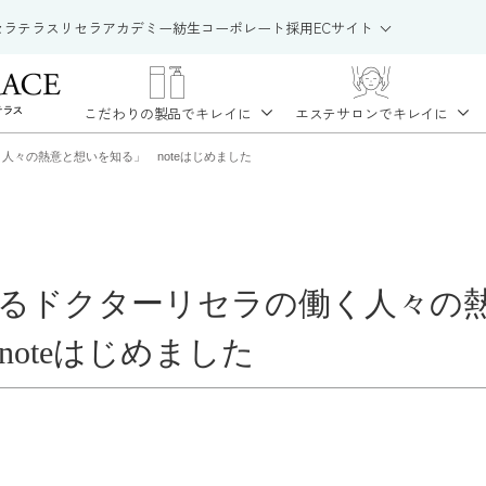
セラテラス
リセラアカデミー
紡生
コーポレート
採用
ECサイト
こだわりの製品で
キレイに
エステサロンで
キレイに
人々の熱意と想いを知る」 noteはじめました
るドクターリセラの働く人々の
oteはじめました