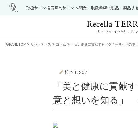
取扱サロン検索
直営サロン
開業・取扱希望
化粧品・製品
リ
>
>
>
GRANDTOP
リセラテラス
コラム
「美と健康に貢献するドクターリセラの働く
松本 しのぶ
「美と健康に貢献す
意と想いを知る」 n