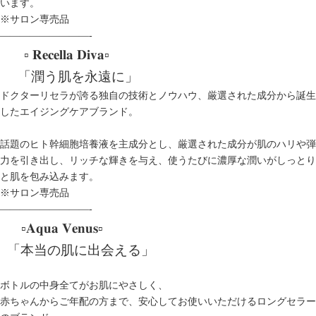
います。
※サロン専売品
—————————-
▫️ 𝐑𝐞𝐜𝐞𝐥𝐥𝐚 𝐃𝐢𝐯𝐚▫️
「潤う肌を永遠に」
ドクターリセラが誇る独自の技術とノウハウ、厳選された成分から誕生
したエイジングケアブランド。
話題のヒト幹細胞培養液を主成分とし、厳選された成分が肌のハリや弾
力を引き出し、リッチな輝きを与え、使うたびに濃厚な潤いがしっとり
と肌を包み込みます。
※サロン専売品
—————————-
▫️𝐀𝐪𝐮𝐚 𝐕𝐞𝐧𝐮𝐬▫️
「本当の肌に出会える」
ボトルの中身全てがお肌にやさしく、
赤ちゃんからご年配の方まで、安心してお使いいただけるロングセラー