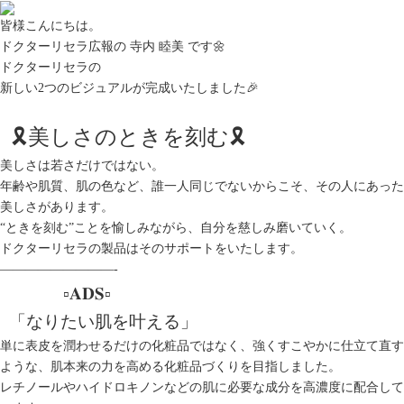
皆様こんにちは。
ドクターリセラ広報の 寺内 睦美 です🌼
ドクターリセラの
新しい2つのビジュアルが完成いたしました🎉
🎗美しさのときを刻む🎗
美しさは若さだけではない。
年齢や肌質、肌の色など、誰一人同じでないからこそ、その人にあった
美しさがあります。
“ときを刻む”ことを愉しみながら、自分を慈しみ磨いていく。
ドクターリセラの製品はそのサポートをいたします。
—————————-
▫️𝐀𝐃𝐒▫️
「なりたい肌を叶える」
単に表皮を潤わせるだけの化粧品ではなく、強くすこやかに仕立て直す
ような、肌本来の力を高める化粧品づくりを目指しました。
レチノールやハイドロキノンなどの肌に必要な成分を高濃度に配合して