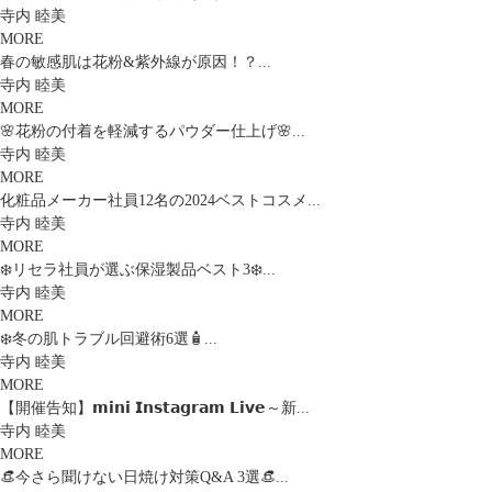
寺内 睦美
MORE
春の敏感肌は花粉&紫外線が原因！？...
寺内 睦美
MORE
🌸花粉の付着を軽減するパウダー仕上げ🌸...
寺内 睦美
MORE
化粧品メーカー社員12名の2024ベストコスメ...
寺内 睦美
MORE
❄️リセラ社員が選ぶ保湿製品ベスト3❄️...
寺内 睦美
MORE
❄️冬の肌トラブル回避術6選🧴...
寺内 睦美
MORE
【開催告知】𝗺𝗶𝗻𝗶 𝗜𝗻𝘀𝘁𝗮𝗴𝗿𝗮𝗺 𝗟𝗶𝘃𝗲～新...
寺内 睦美
MORE
👒今さら聞けない日焼け対策Q&A 3選👒...