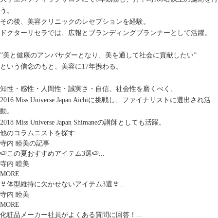
う。
その後、美容クリニックのレセプションを経験。
ドクターリセラでは、広報とブランディングプランナーとして活躍。
”美と健康のアンバサダーとなり、美を通して社会に貢献したい”
という信念のもと、美容に17年携わる。
知性・感性・人間性・誠実さ・自信、社会性を磨くべく、
2016 Miss Universe Japan Aichiに挑戦し、ファイナリストに選出され活
動。
2018 Miss Universe Japan Shimaneの講師としても活躍。
他のコラムニストを探す
寺内 睦美の記事
🍉この夏おすすめアイテム3選🍉...
寺内 睦美
MORE
👙体型維持に欠かせないアイテム3選👙...
寺内 睦美
MORE
化粧品メーカー社員がよくある質問に回答！...