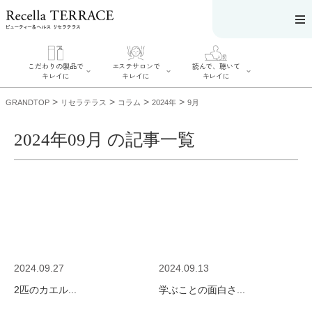
こだわりの製品で
エステサロンで
読んで、聴いて
キレイに
キレイに
キレイに
>
>
>
>
GRANDTOP
リセラテラス
コラム
2024年
9月
2024年09月 の記事一覧
エステサロンで
こだわりの製品
読んで、聴いてキ
キレイに
でキレイに
レイに
リフティング認
SERIES#01 私た
リセラジャーナ
定者在籍サロン
ちについて
ル
を探す
SERIES#02 水へ
糖質制限レシピ
肌改善のプロが
のこだわり
一覧
いるサロンを探
SERIES#03 無
奥迫協子スペシ
す
添加化粧品につ
ャルコンテンツ
リフティング認
いて
お悩みから記事
定とは？
2024.09.27
2024.09.13
を探す
肌改善のプロと
ニキビ
日焼け
首
は？
2匹のカエル...
学ぶことの面白さ...
のしわ
敏感肌
た
るみ
シミ