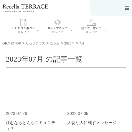
こだわりの製品で
エステサロンで
読んで、聴いて
キレイに
キレイに
キレイに
>
>
>
>
GRANDTOP
リセラテラス
コラム
2023年
7月
2023年07月 の記事一覧
エステサロンで
こだわりの製品
読んで、聴いてキ
キレイに
でキレイに
レイに
リフティング認
SERIES#01 私た
リセラジャーナ
定者在籍サロン
ちについて
ル
を探す
SERIES#02 水へ
糖質制限レシピ
肌改善のプロが
のこだわり
一覧
いるサロンを探
SERIES#03 無
奥迫協子スペシ
す
添加化粧品につ
ャルコンテンツ
リフティング認
いて
お悩みから記事
定とは？
2023.07.26
2023.07.05
を探す
肌改善のプロと
ニキビ
日焼け
首
は？
住むならどんなコミュニテ
大切な人に残すメッセージ...
のしわ
敏感肌
た
るみ
シミ
ィ？...