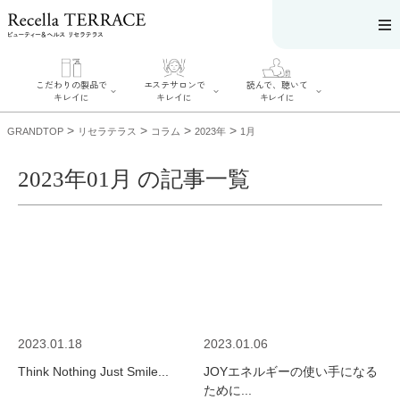
こだわりの製品で
エステサロンで
読んで、聴いて
キレイに
キレイに
キレイに
>
>
>
>
GRANDTOP
リセラテラス
コラム
2023年
1月
2023年01月 の記事一覧
エステサロンで
こだわりの製品
読んで、聴いてキ
キレイに
でキレイに
レイに
リフティング認
SERIES#01 私た
リセラジャーナ
定者在籍サロン
ちについて
ル
を探す
SERIES#02 水へ
糖質制限レシピ
肌改善のプロが
のこだわり
一覧
いるサロンを探
SERIES#03 無
奥迫協子スペシ
す
添加化粧品につ
ャルコンテンツ
リフティング認
いて
お悩みから記事
定とは？
2023.01.18
2023.01.06
を探す
肌改善のプロと
ニキビ
日焼け
首
は？
Think Nothing Just Smile...
JOYエネルギーの使い手になる
のしわ
敏感肌
た
るみ
シミ
ために...