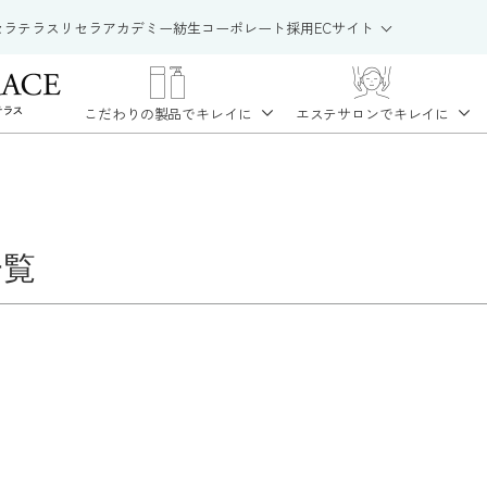
セラテラス
リセラアカデミー
紡生
コーポレート
採用
ECサイト
こだわりの製品で
キレイに
エステサロンで
キレイに
一覧