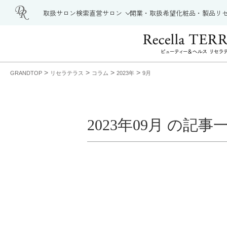
取扱サロン検索
直営サロン
開業・取扱希望
化粧品・製品
リ
>
>
>
>
GRANDTOP
リセラテラス
コラム
2023年
9月
2023年09月 の記事