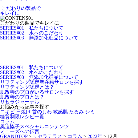
こだわりの製品で
キレイに
こだわりの製品でキレイに
SERIES#01 私たちについて
SERIES#02 水へのこだわり
SERIES#03 無添加化粧品について
SERIES#01 私たちについて
SERIES#02 水へのこだわり
SERIES#03 無添加化粧品について
リフティング認定者在籍サロンを探す
リフティング認定とは？
肌改善のプロがいるサロンを探す
肌改善のプロとは？
リセラジャーナル
お悩みから記事を探す
ニキビ
日焼け
首のしわ
敏感肌
たるみ
シミ
糖質制限レシピ一覧
コラム
奥迫協子スペシャルコンテンツ
ミューズへの伝言
GRANDTOP
>
リセラテラス
>
コラム
>
2022年
>
12月