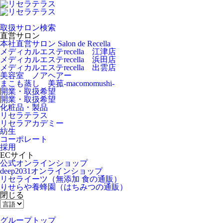
取扱サロン検索
直営サロン
本社直営サロン Salon de Recella
メディカルエステrecella 江津店
メディカルエステrecella 浜田店
メディカルエステrecella 出雲店
美容室 ノアヘアー
まこも蒸し 美菰-macomomushi-
開業・取扱希望
開業・取扱希望
化粧品・製品
リセラテラス
リセラアカデミー
紡生
コーポレート
採用
ECサイト
公式オンラインショップ
deep2031オンラインショップ
リセライーツ
（無添加 食の通販）
りせらや養蜂園
（はちみつの通販）
閉じる
グループトップ