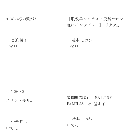
ミューズへの伝
言
コラム
お互い様の繋がり...
【肌改善コンテスト受賞サロン
様にインタビュー】 ドクタ...
奥迫 協子
松本 しのぶ
MORE
MORE
2021.06.30
福岡県福岡市 SALONE
メメントモリ...
FAMILIA 林 佳那子...
松本 しのぶ
中野 裕弓
MORE
MORE