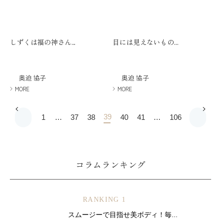
しずくは福の神さん...
目には見えないもの...
奥迫 協子
奥迫 協子
MORE
MORE
39
1
…
37
38
40
41
…
106
コラムランキング
RANKING 1
スムージーで目指せ美ボディ！毎...