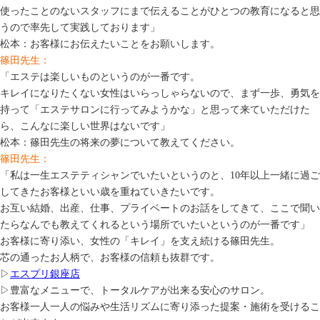
使ったことのないスタッフにまで伝えることがひとつの教育になると思
うので率先して実践しております」
松本：お客様にお伝えたいことをお願いします。
篠田先生：
「エステは楽しいものというのが一番です。
キレイになりたくない女性はいらっしゃらないので、まず一歩、勇気を
持って「エステサロンに行ってみようかな」と思って来ていただけた
ら、こんなに楽しい世界はないです」
松本：篠田先生の将来の夢について教えてください。
篠田先生：
「私は一生エステティシャンでいたいというのと、10年以上一緒に過ご
してきたお客様といい歳を重ねていきたいです。
お互い結婚、出産、仕事、プライベートのお話をしてきて、ここで聞い
たらなんでも教えてくれるという場所でいたいというのが一番です」
お客様に寄り添い、女性の「キレイ」を支え続ける篠田先生。
芯の通ったお人柄で、お客様の信頼も抜群です。
▷
エスプリ銀座店
▷豊富なメニューで、トータルケアが出来る安心のサロン。
お客様一人一人の悩みや生活リズムに寄り添った提案・施術を受けるこ