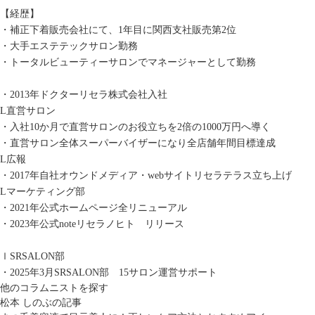
【経歴】
・補正下着販売会社にて、1年目に関西支社販売第2位
・大手エステテックサロン勤務
・トータルビューティーサロンでマネージャーとして勤務
・2013年ドクターリセラ株式会社入社
L直営サロン
・入社10か月で直営サロンのお役立ちを2倍の1000万円へ導く
・直営サロン全体スーパーバイザーになり全店舗年間目標達成
L広報
・2017年自社オウンドメディア・webサイトリセラテラス立ち上げ
Lマーケティング部
・2021年公式ホームページ全リニューアル
・2023年公式noteリセラノヒト リリース
ｌSRSALON部
・2025年3月SRSALON部 15サロン運営サポート
他のコラムニストを探す
松本 しのぶの記事