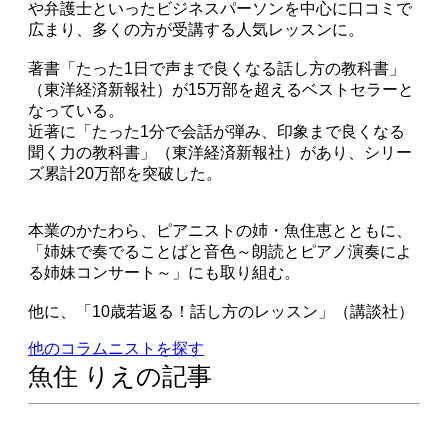
や弁護士といったビジネスパーソンを中心に口コミで
広まり、多くの方が受講する人気レッスンに。
著書「たった1日で声まで良くなる話し方の教科書」
（東洋経済新報社）が15万部を超えるベストセラーと
なっている。
近著に「たった1分で会話が弾み、印象まで良くなる
聞く力の教科書」（東洋経済新報社）があり、シリー
ズ累計20万部を突破した。
本業のかたわら、ピアニストの姉・魚住恵とともに、
「姉妹で奏でることばと音色～朗読とピアノ演奏によ
る姉妹コンサート～」にも取り組む。
他に、「10歳若返る！話し方のレッスン」（講談社）
他のコラムニストを探す
魚住 りえの記事