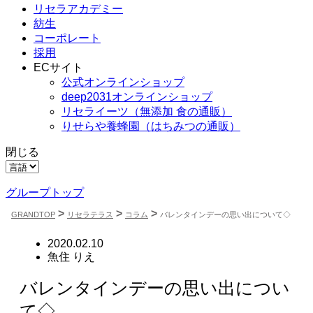
SERIES#01
リフティング
リセラアカデミー
リセ
私たちについ
認定者在籍サ
紡生
て
ロンを探す
糖質
コーポレート
SERIES#02
肌改善のプロ
水へのこだわ
がいるサロン
採用
奥迫
り
を探す
ECサイト
シャ
SERIES#03
リフティング
公式オンラインショップ
無添加化粧品
認定とは？
お悩
について
肌改善のプロ
deep2031オンラインショップ
事
とは？
リセライーツ
（無添加 食の通販）
ニキ
りせらや養蜂園
（はちみつの通販）
首の
肌
た
閉じる
ミュ
グループトップ
>
>
>
GRANDTOP
リセラテラス
コラム
バレンタインデーの思い出について◇
2020.02.10
魚住 りえ
バレンタインデーの思い出につい
て◇