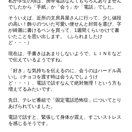
私が学生の頃は、携帯電話なんてもちろんありません
でしたから「手紙」か「会う」か「電話」でした。
そういえば、近所の文房具屋さんに行って、少し値段
の高い！飾りのついた可愛い便せんと封筒を選び、字
が綺麗に書けるペンを買って、1週間くらいかけて書
いたことを思い出します。（ふられましたけ
ど・・・）
現在は、手書きはあまりしないようで、ＬＩＮＥなど
で伝えているようですね。
「好き」な気持ちを伝えるのに、会うのはハードル高
いし（チョコを渡す時は会うんでしょうけ
ど・・・）、電話で話すなんて絶対無理！という方も
増えてるみたいです。
先日、テレビ番組で「固定電話恐怖症」についてとり
あげられていました。
電話で話すと、緊張して身体が震え、すごいストレス
を感じるそうです。