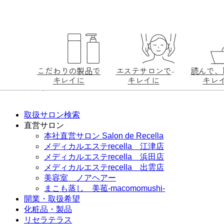
こだわりの製品で
エステサロンで
読んで、
キレイに
キレイに
キレ
取扱サロン検索
直営サロン
本社直営サロン Salon de Recella
メディカルエステrecella 江津店
メディカルエステrecella 浜田店
メディカルエステrecella 出雲店
美容室 ノアヘアー
まこも蒸し 美菰-macomomushi-
開業・取扱希望
こだわりの製品でキ
エステサロンでキレ
化粧品・製品
読んで、聴
レイに
イに
リセラテラス
イ