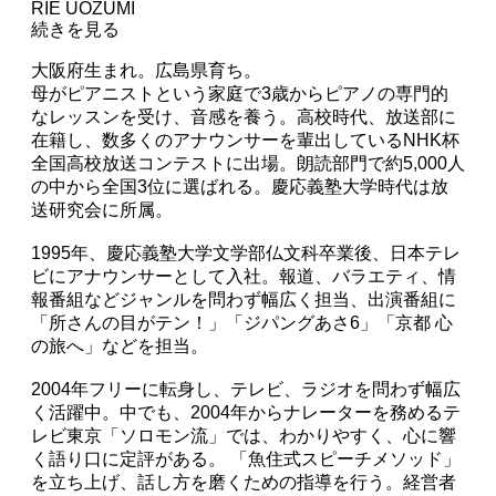
RIE UOZUMI
続きを見る
大阪府生まれ。広島県育ち。
母がピアニストという家庭で3歳からピアノの専門的
なレッスンを受け、音感を養う。高校時代、放送部に
在籍し、数多くのアナウンサーを輩出しているNHK杯
全国高校放送コンテストに出場。朗読部門で約5,000人
の中から全国3位に選ばれる。慶応義塾大学時代は放
送研究会に所属。
1995年、慶応義塾大学文学部仏文科卒業後、日本テレ
ビにアナウンサーとして入社。報道、バラエティ、情
報番組などジャンルを問わず幅広く担当、出演番組に
「所さんの目がテン！」「ジパングあさ6」「京都 心
の旅へ」などを担当。
2004年フリーに転身し、テレビ、ラジオを問わず幅広
く活躍中。中でも、2004年からナレーターを務めるテ
レビ東京「ソロモン流」では、わかりやすく、心に響
く語り口に定評がある。 「魚住式スピーチメソッド」
を立ち上げ、話し方を磨くための指導を行う。経営者