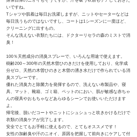
身体自体のニオイもそうですが、汗を吸う
衣類もケア
しておきた
いですね。
Tシャツや肌着は毎日お洗濯しますが、ニットやセーターなどは
毎日洗うものではないですし、コートは1シーズンに一度ほど、
クリーニングに出すもの。
そんな洗えない衣類たちには、ドクターリセラの
森のミスト
で消
臭！
100％天然成分
の
消臭スプレー
で、いろんな用途で使えます。
樹齢200～300年の
天然木曽ひのきだけ
を使用しており、
化学成
分ゼロ
、
天然の木曽ひのき
と
木曽の湧き水
だけで作られている消
臭スプレーです。
優れた
消臭力
と
除菌力
を発揮するので、洗えない布製品や、寝
具、マット、靴箱、ゴミ箱、ペットのにおい、肌が敏感な赤ちゃ
んの寝具やおもちゃなどあらゆるシーンでお使いいただけます
よ。
帰宅後、脱いだコートやニットにシュシュっと吹きかけるだけで
衣類の消臭ケアが完了します。
安全でとてもお手軽に使えるので、とてもオススメです！
女性の加齢臭や汗のニオイ、原因を把握して前向きにケアして付