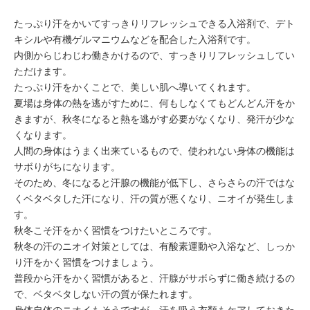
たっぷり汗をかいてすっきりリフレッシュできる入浴剤で、
デト
キシル
や
有機ゲルマニウム
などを配合した入浴剤です。
内側からじわじわ働きかけるので、すっきりリフレッシュしてい
ただけます。
たっぷり汗をかくことで、美しい肌へ導いてくれます。
夏場は身体の熱を逃がすために、何もしなくてもどんどん汗をか
きますが、秋冬になると熱を逃がす必要がなくなり、発汗が少な
くなります。
人間の身体はうまく出来ているもので、使われない身体の機能は
サボりがちになります。
そのため、冬になると
汗腺
の機能が低下し、さらさらの汗ではな
くベタベタした汗になり、汗の質が悪くなり、ニオイが発生しま
す。
秋冬こそ
汗をかく習慣
をつけたいところです。
秋冬の汗のニオイ対策としては、
有酸素運動
や
入浴
など、しっか
り汗をかく習慣をつけましょう。
普段から汗をかく習慣があると、汗腺がサボらずに働き続けるの
で、ベタベタしない汗の質が保たれます。