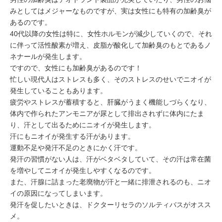
ミューズへの伝
言
みとしてはメジャーなものですが、実は女性にも
特有の加齢臭
が
コラム
あるのです。
40代以降の女性は特に、
女性ホルモン
が減少していくので、それ
に伴って
活性酸素
が増え、皮脂が酸化して加齢臭のもとである
ノ
ネナール
が発生します。
ですので、女性にも加齢臭があるのです！
忙しい現代人はストレスも多く、その
ストレス
のせいでニオイが
発生していることもあります。
疲労
や
ストレス
が蓄積すると、
肝臓
がうまく機能しづらくなり、
体内で作られた
アンモニア
が尿として排出されずに体内にたま
り、汗として出るためにニオイが発生します。
汗にもニオイが発生する汗があります。
運動不足
や
発汗不足
のときにかく汗です。
発汗の習慣がない人は、汗がベタベタしていて、その汗は常在菌
を増やしてニオイが発生しやすくなるのです。
また、汗腺に詰まった
老廃物
が汗と一緒に排泄されるのも、ニオ
イの原因になってしまいます。
発汗を促したいときは、ドクターリセラの
ソルティバス
がオスス
メ。