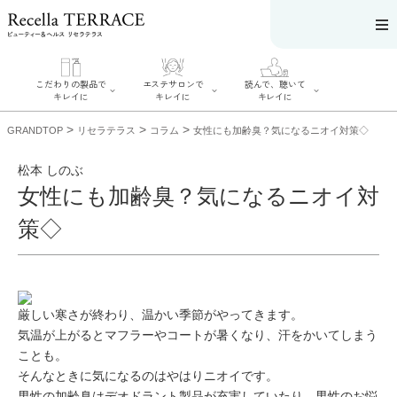
こだわりの製品で
エステサロンで
読んで、聴いて
キレイに
キレイに
キレイに
>
>
>
GRANDTOP
リセラテラス
コラム
女性にも加齢臭？気になるニオイ対策◇
松本 しのぶ
女性にも加齢臭？気になるニオイ対
エステサロンで
こだわりの製品
読んで、聴いてキ
策◇
キレイに
でキレイに
レイに
リフティング認
SERIES#01 私た
リセラジャーナ
定者在籍サロン
ちについて
ル
を探す
SERIES#02 水へ
糖質制限レシピ
肌改善のプロが
のこだわり
一覧
いるサロンを探
SERIES#03 無
奥迫協子スペシ
す
厳しい寒さが終わり、温かい季節がやってきます。
添加化粧品につ
ャルコンテンツ
リフティング認
いて
お悩みから記事
気温が上がるとマフラーやコートが暑くなり、汗をかいてしまう
定とは？
を探す
肌改善のプロと
ことも。
ニキビ
日焼け
首
は？
のしわ
敏感肌
た
そんなときに気になるのはやはり
ニオイ
です。
るみ
シミ
男性の
加齢臭
はデオドラント製品が充実していたり、男性のお悩