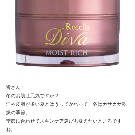
ミューズへの伝
言
コラム
皆さん！
冬のお肌は元気ですか？
汗や皮脂が多い夏とはうってかわって、冬はカサカサ
乾
燥
の季節。
季節に合わせて
スキンケア選び
も変えたいところです
ね。