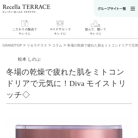
こだわりの製品で
エステサロンで
読んで、聴いて
キレイに
キレイに
キレイに
>
>
>
GRANDTOP
リセラテラス
コラム
冬場の乾燥で疲れた肌をミトコンドリアで元気に
松本 しのぶ
冬場の乾燥で疲れた肌をミトコン
エステサロンで
こだわりの製品
読んで、聴いてキ
キレイに
ドリアで元気に！Diva モイストリ
でキレイに
レイに
リフティング認
SERIES#01 私た
リセラジャーナ
定者在籍サロン
ちについて
ッチ◇
ル
を探す
SERIES#02 水へ
糖質制限レシピ
肌改善のプロが
のこだわり
一覧
いるサロンを探
SERIES#03 無
奥迫協子スペシ
す
添加化粧品につ
ャルコンテンツ
リフティング認
いて
お悩みから記事
定とは？
を探す
肌改善のプロと
ニキビ
日焼け
首
は？
のしわ
敏感肌
た
るみ
シミ