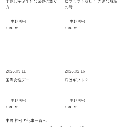
子猿に学ぶ平和な世界の創り
ピラミッド崩し・ 大きな飛躍
方...
の時...
中野 裕弓
中野 裕弓
MORE
MORE
2026.03.11
2026.02.16
国際女性デー...
病はギフト？...
中野 裕弓
中野 裕弓
MORE
MORE
中野 裕弓の記事一覧へ