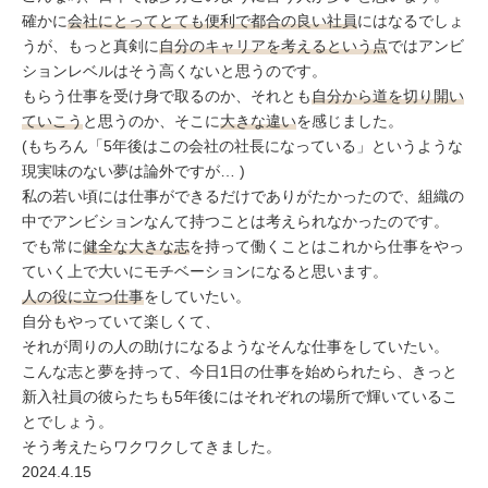
確かに
会社にとってとても便利で都合の良い社員
にはなるでしょ
うが、もっと真剣に
自分のキャリアを考えるという点
ではアンビ
ションレベルはそう高くないと思うのです。
もらう仕事を受け身で取るのか、それとも
自分から道を切り開い
ていこう
と思うのか、そこに
大きな違い
を感じました。
(もちろん「5年後はこの会社の社長になっている」というような
現実味のない夢は論外ですが… )
私の若い頃には仕事ができるだけでありがたかったので、組織の
中でアンビションなんて持つことは考えられなかったのです。
でも常に
健全な大きな志
を持って働くことはこれから仕事をやっ
ていく上で大いにモチベーションになると思います。
人の役に立つ仕事
をしていたい。
自分もやっていて楽しくて、
それが周りの人の助けになるようなそんな仕事をしていたい。
こんな志と夢を持って、今日1日の仕事を始められたら、きっと
新入社員の彼らたちも5年後にはそれぞれの場所で輝いているこ
とでしょう。
そう考えたらワクワクしてきました。
2024.4.15