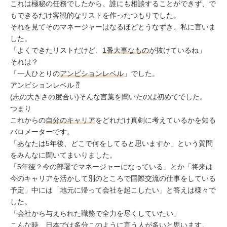
これは極秘の任務でしたから、誰にも相談することができず、で
もできるだけ客観的なリストを作ったつもりでした。
それを見てそのマネージャーはなるほどとうなずき、私に言いま
した。
「よくできたリストだけど、
1番大事なもの
が抜けているね」
それは？
「一人ひとりの
アンビションレベル
」でした。
アンビションレベル ⁇
(志の大きさの度合い)そんな言葉を聞いたのは初めてでした。
つまり
これからの
自分のキャリア
をどれだけ真剣に考えているかを知る
バロメーターです。
「あなたは5年後、どこで何をしてると思いますか」という質問
をみんなに聞いてまいりました。
「5年後？今の部署でマネージャーになっている」とか「将来は
今のキャリアを活かして別のところで国際交流の仕事をしている
予定」中には「地元に帰って会社を起こしたい」と答えは様々で
した。
「会社から与えられた職務で全力を尽くしていたい」
こんな時、日本では多分このように言う人が多いと思います。