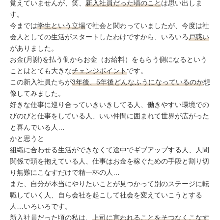
ミューズへの伝
覚えていませんが、笑、
新入社員だった頃のこと
は思い出しま
言
コラム
す。
今までは
学生という立場
で社会と関わっていましたが、今度は社
会人としての生活がスタートしたわけですから、いろいろ
戸惑い
がありました。
お金(月謝)を払う側からお金（お給料）をもらう側になるという
ことはとても大きな
チェンジポイント
です。
この新入社員たちが
3年後、5年後どんなふうになっているのか
想
像してみました。
好きな仕事に巡り合っていきいきしてる人、働きやすい環境での
びのびと仕事をしている人、いい仲間に囲まれて世界が広がった
と喜んでいる人…
かと思うと
組織に合わせる生活ができなくて途中でギブアップする人、人間
関係で頭を抱えている人、仕事はお金を稼ぐための手段と割り切
り無難にこなすだけで精一杯の人…
また、自分が本当にやりたいことが見つかって別のステージに転
職していく人、自ら会社を起こして社会を変えていこうとする
人…いろいろです。
新入社員だった頃の私は、
上司に言われることをそつなくこなす