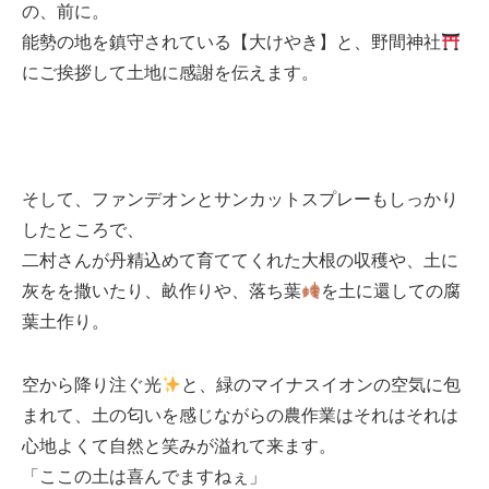
の、前に。
能勢の地を鎮守されている【大けやき】と、野間神社
にご挨拶して土地に感謝を伝えます。
そして、ファンデオンとサンカットスプレーもしっかり
したところで、
二村さんが丹精込めて育ててくれた大根の収穫や、土に
灰をを撒いたり、畝作りや、落ち葉
を土に還しての腐
葉土作り。
空から降り注ぐ光
と、緑のマイナスイオンの空気に包
まれて、土の匂いを感じながらの農作業はそれはそれは
心地よくて自然と笑みが溢れて来ます。
「ここの土は喜んでますねぇ」