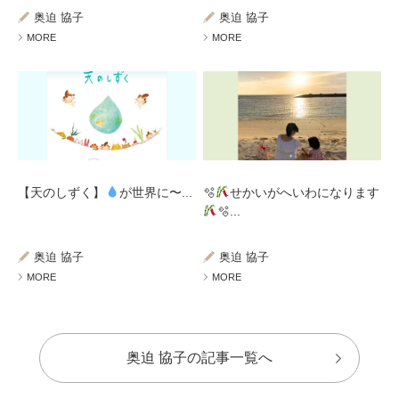
奥迫 協子
奥迫 協子
MORE
MORE
【天のしずく】
が世界に〜...
🫧
せかいがへいわになります
🫧...
奥迫 協子
奥迫 協子
MORE
MORE
奥迫 協子の記事一覧へ