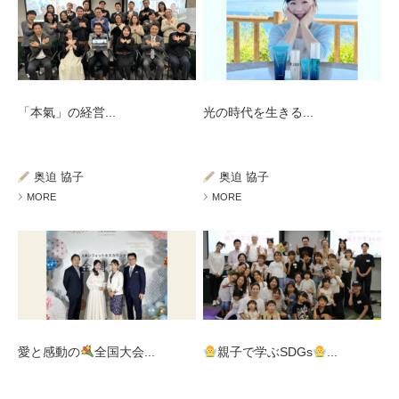
「本氣」の経営...
光の時代を生きる...
奥迫 協子
奥迫 協子
MORE
MORE
愛と感動の
全国大会...
親子で学ぶSDGs
...