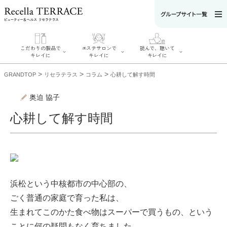
こだわりの製品で
エステサロンで
読んで、聴いて
キレイに
キレイに
キレイに
>
>
>
GRANDTOP
リセラテラス
コラム
心耕して解す時間
奥迫 協子
心耕して解す時間
エステサロンで
こだわりの製品
読んで、聴いてキ
キレイに
でキレイに
レイに
リフティング認
SERIES#01 私た
リセラジャーナ
定者在籍サロン
ちについて
ル
を探す
SERIES#02 水へ
糖質制限レシピ
肌改善のプロが
のこだわり
一覧
いるサロンを探
SERIES#03 無
奥迫協子スペシ
す
添加化粧品につ
ャルコンテンツ
浜松という中核都市の中心部の、
リフティング認
いて
お悩みから記事
定とは？
を探す
ごく普通の家庭で育った私は、
肌改善のプロと
ニキビ
日焼け
首
は？
のしわ
敏感肌
た
生まれてこのかた食べ物はスーパーで買うもの、という
るみ
シミ
ことに何の疑問もなく育ちました。