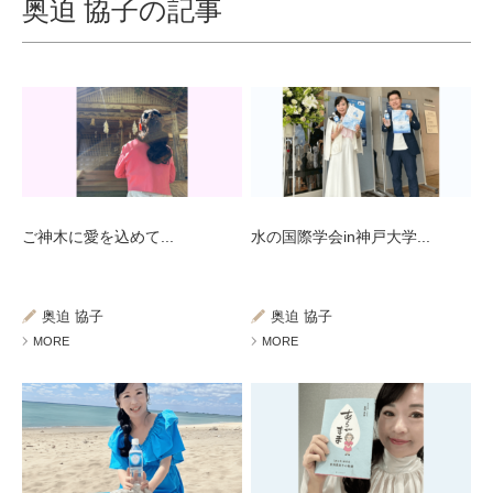
奥迫 協子の記事
ご神木に愛を込めて...
水の国際学会in神戸大学...
奥迫 協子
奥迫 協子
MORE
MORE