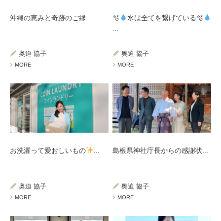
沖縄の恵みと奇跡のご縁...
🫧
水は全てを繋げている🫧
...
奥迫 協子
奥迫 協子
MORE
MORE
お洗濯って愛おしいもの
...
島根県神社庁長からの感謝状...
奥迫 協子
奥迫 協子
MORE
MORE