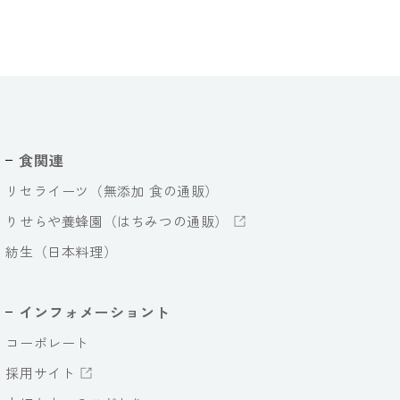
食関連
リセライーツ（無添加 食の通販）
りせらや養蜂園（はちみつの通販）
紡生（日本料理）
インフォメーショント
コーポレート
採用サイト