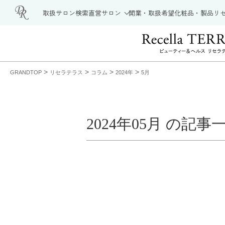
取扱サロン検索
直営サロン
開業・取扱希望
化粧品・製品
リ
>
>
>
>
GRANDTOP
リセラテラス
コラム
2024年
5月
2024年05月 の記事