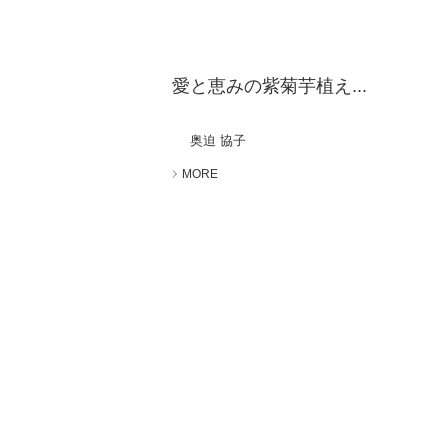
愛と恵みの紫菊芋植え...
奥迫 協子
MORE