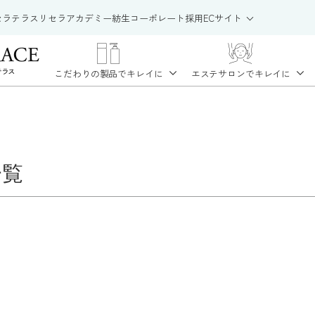
セラテラス
リセラアカデミー
紡生
コーポレート
採用
ECサイト
こだわりの製品で
キレイに
エステサロンで
キレイに
一覧